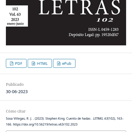
PDF
HTML
ePub
Publicado
30-06-2023
Cómo citar
Sosa Villegas, R. J. . (2023). Stephen King. Cuento de hadas .
LETRAS
,
63
(102), 163–
166. https://doi.org/10.56219/letras.v63i102.2023