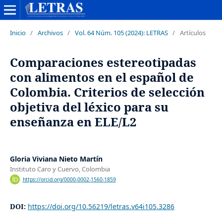
Inicio
/
Archivos
/
Vol. 64 Núm. 105 (2024): LETRAS
/
Artículos
Comparaciones estereotipadas
con alimentos en el español de
Colombia. Criterios de selección
objetiva del léxico para su
enseñanza en ELE/L2
Gloria Viviana Nieto Martín
Instituto Caro y Cuervo, Colombia
https://orcid.org/0000-0002-1560-1859
DOI:
https://doi.org/10.56219/letras.v64i105.3286