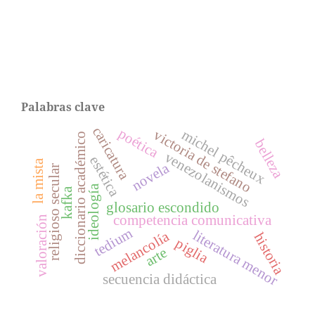
Palabras clave
caricatura
poética
michel pêcheux
victoria de stefano
diccionario académico
belleza
venezolanismos
estética
la mista
novela
religioso secular
ideología
kafka
glosario escondido
competencia comunicativa
valoración
tedium
literatura menor
melancolía
historia
piglia
arte
secuencia didáctica