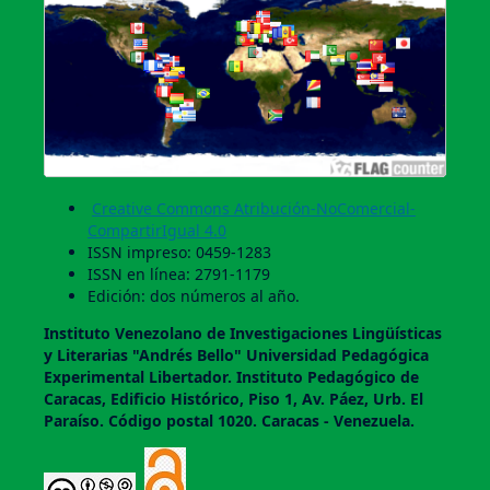
Creative Commons Atribución-NoComercial-
CompartirIgual 4.0
ISSN impreso: 0459-1283
ISSN en línea: 2791-1179
Edición: dos números al año.
Instituto Venezolano de Investigaciones Lingüí­sticas
y Literarias "Andrés Bello" Universidad Pedagógica
Experimental Libertador. Instituto Pedagógico de
Caracas, Edificio Histórico, Piso 1, Av. Páez, Urb. El
Paraí­so. Código postal 1020. Caracas - Venezuela.