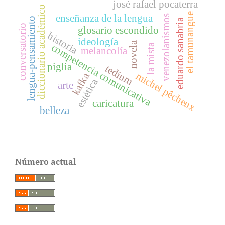
josé rafael pocaterra
diccionario académico
el tamunangue
enseñanza de la lengua
venezolanismos
lengua-pensamiento
eduardo sanabria
conversatorio
glosario escondido
historia
ideología
novela
competencia comunicativa
la mista
melancolía
piglia
tedium
michel pêcheux
kafka
estética
arte
caricatura
belleza
Número actual