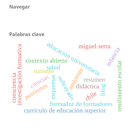
Navegar
Palabras clave
educación universitaria
miguel serra
investigación formativa
infancia
contexto abierto
rendimiento escolar
salud
ambiente
turismo
consciencia
ciencias
subrayado
esquemas
resumen
porciones
didáctica
blog
chile
formador de formadores
currículo de educación superior