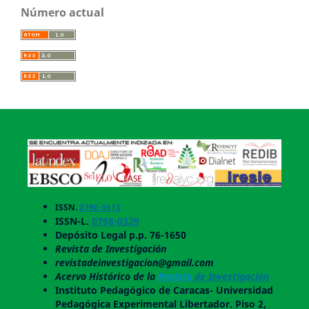
Número actual
ISSN.
2790-3613
ISSN-L.
0798-0329
Depósito Legal p.p. 76-1650
Revista de Investigación
revistadeinvestigacion@gmail.com
Acervo Histórico de la
Revista
de Investigación
Instituto Pedagógico de Caracas- Universidad
Pedagógica Experimental Libertador. Piso 2,