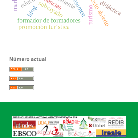
contexto abierto
ambiente
ciencias
resumen
didáctica
subrayado
blog
turismo
formador de formadores
promoción turística
Número actual