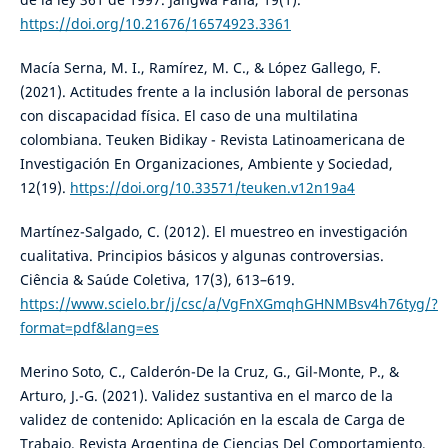
https://doi.org/10.21676/16574923.3361
Macía Serna, M. I., Ramírez, M. C., & López Gallego, F.
(2021). Actitudes frente a la inclusión laboral de personas
con discapacidad física. El caso de una multilatina
colombiana. Teuken Bidikay - Revista Latinoamericana de
Investigación En Organizaciones, Ambiente y Sociedad,
12(19).
https://doi.org/10.33571/teuken.v12n19a4
Martínez-Salgado, C. (2012). El muestreo en investigación
cualitativa. Principios básicos y algunas controversias.
Ciência & Saúde Coletiva, 17(3), 613–619.
https://www.scielo.br/j/csc/a/VgFnXGmqhGHNMBsv4h76tyg/?
format=pdf&lang=es
Merino Soto, C., Calderón-De la Cruz, G., Gil-Monte, P., &
Arturo, J.-G. (2021). Validez sustantiva en el marco de la
validez de contenido: Aplicación en la escala de Carga de
Trabajo. Revista Argentina de Ciencias Del Comportamiento,