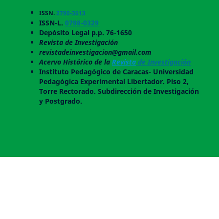
ISSN.
2790-3613
ISSN-L.
0798-0329
Depósito Legal p.p. 76-1650
Revista de Investigación
revistadeinvestigacion@gmail.com
Acervo Histórico de la
Revista
de Investigación
Instituto Pedagógico de Caracas- Universidad
Pedagógica Experimental Libertador. Piso 2,
Torre Rectorado. Subdirección de Investigación
y Postgrado.