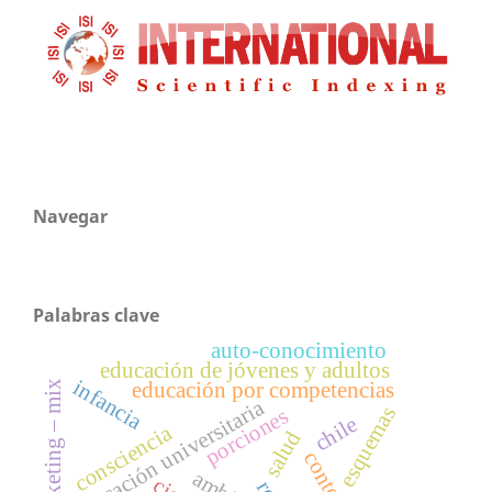
Navegar
Palabras clave
auto-conocimiento
educación de jóvenes y adultos
infancia
marketing – mix
educación por competencias
educación universitaria
esquemas
porciones
chile
consciencia
salud