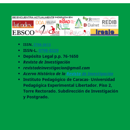
ISSN.
2790-3613
ISSN-L.
0798-0329
Depósito Legal p.p. 76-1650
Revista de Investigación
revistadeinvestigacion@gmail.com
Acervo Histórico de la
Revista
de Investigación
Instituto Pedagógico de Caracas- Universidad
Pedagógica Experimental Libertador. Piso 2,
Torre Rectorado. Subdirección de Investigación
y Postgrado.