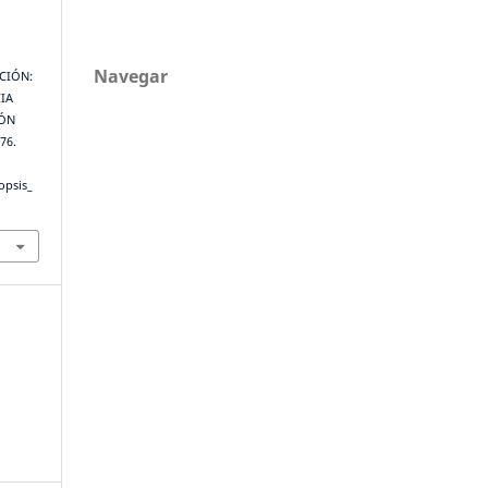
Navegar
CIÓN:
IA
IÓN
476.
opsis_