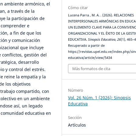
un ambiente armónico, el
Cómo citar
an, a través de la
Lucena Parra , M. A. . (2026). RELACIONES
ye la participación de
INTERPERSONALES ARMÓNICAS EN EDUCA
e comprender e
UN ELEMENTO CLAVE PARA LA CONVIVENC
ión, a fin de que los
ORGANIZACIONAL Y EL ÉXITO DE LA GEST
ión y comunicación
EDUCATIVA.
Sinopsis Educativa
,
26
(1), 465–
Recuperado a partir de
izacional que incluye
https://revistas.upel.edu.ve/index.php/sin
conflictos, gestión del
educativa/article/view/5434
atégica, desarrollo
Más formatos de cita
o y control del estrés.
e reine la empatía y la
e los objetivos
Número
 trabajo compartido, con
Vol. 26 Núm. 1 (2026): Sinopsis
 colectivo en un ambiente
Educativa
éndose así, un legado
la comunidad educativa en
Sección
Artículos