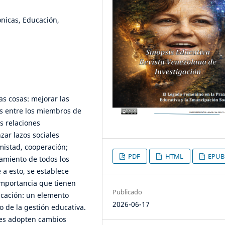
nicas, Educación,
as cosas: mejorar las
os entre los miembros de
as relaciones
nzar lazos sociales
mistad, cooperación;
PDF
HTML
EPUB
tamiento de todos los
 a esto, se establece
 importancia que tienen
Publicado
ucación: un elemento
2026-06-17
to de la gestión educativa.
nes adopten cambios