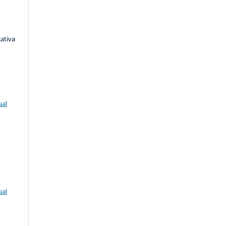
ativa
ual
ual