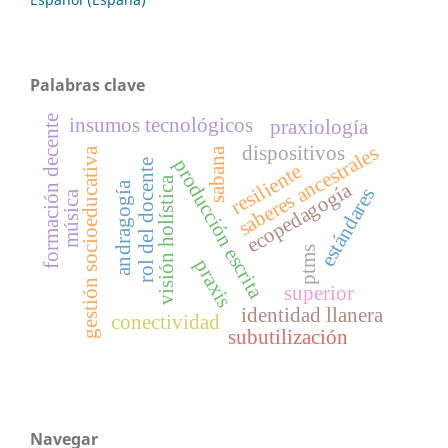
Palabras clave
formación decente
insumos tecnológicos
praxiología
saberes ancestrales
dispositivos
gestión socioeducativa
sabana
producción escrita
rol del docente
resiliente
visión holística
ecopedagogía
andragogía
estándares
música
ptms
praxis
superior
identidad llanera
conectividad
subutilización
Navegar