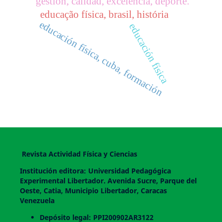
gestión, calidad, excelencia, deporte.
educação física, brasil, história
educación física, cuba, formación
educación física
Revista Actividad Física y Ciencias
Institución editora: Universidad Pedagógica
Experimental Libertador. Avenida Sucre, Parque del
Oeste, Catia, Municipio Libertador, Caracas
Venezuela
Depósito legal: PPI200902AR3122