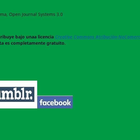
forma, Open Journal Systems 3.0
tribuye bajo unaa licencia
Creative Commons Atribución-NoComerci
ista es completamente gratuito.