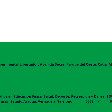
perimental Libertador. Avenida Sucre, Parque del Oeste, Catia, M
dios en Educación Física, Salud, Deporte, Recreación y Danza (E
 piso. Maracay, Estado Aragua. Venezuela. Teléfono: 0