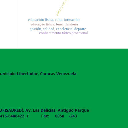
educación física
educación física, cuba, formación
educação física, brasil, história
gestión, calidad, excelencia, deporte.
conhecimento tático processual
unicipio Libertador, Caracas Venezuela
DUFISADRED). Av. Las Delicias, Antiguo Parque
058 - 0416-6488422 / Fax: 0058 -243