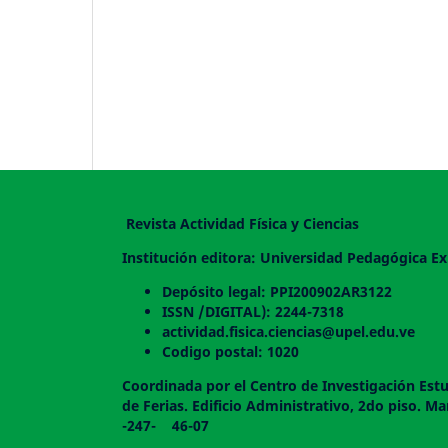
Revista Actividad Física y Ciencias
Institución editora: Universidad Pedagógica Ex
Depósito legal: PPI200902AR3122
ISSN /DIGITAL): 2244-7318
actividad.fisica.ciencias@upel.edu.ve
Codigo postal: 1020
Coordinada por el Centro de Investigación Estu
de Ferias. Edificio Administrativo, 2do
-247- 46-07