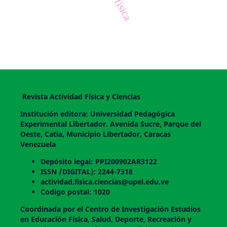
Revista Actividad Física y Ciencias
Institución editora: Universidad Pedagógica
Experimental Libertador. Avenida Sucre, Parque del
Oeste, Catia, Municipio Libertador, Caracas
Venezuela
Depósito legal: PPI200902AR3122
ISSN /DIGITAL): 2244-7318
actividad.fisica.ciencias@upel.edu.ve
Codigo postal: 1020
Coordinada por el Centro de Investigación Estudios
en Educación Física, Salud, Deporte, Recreación y