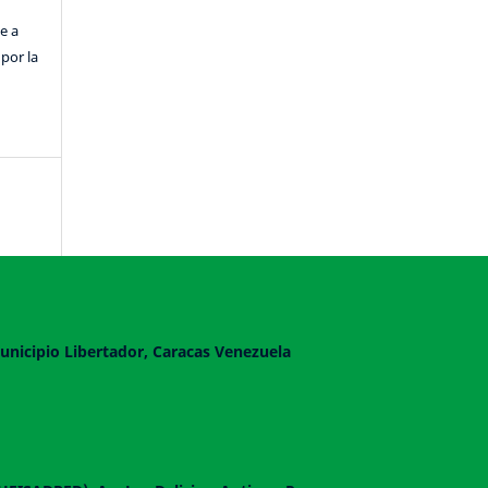
e a
por la
unicipio Libertador, Caracas Venezuela