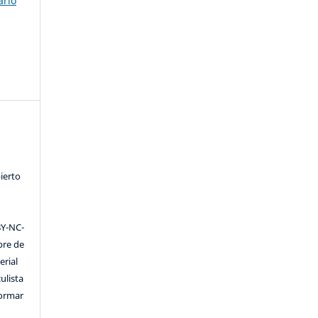
ario
ierto
Y-NC-
ibre de
erial
ulista
formar