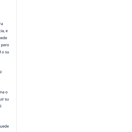
ra
ia, e
Puede
, pero
d o su
l
rma o
uir su
l
puede