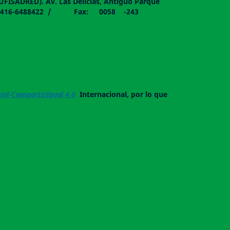
DUFISADRED). Av. Las Delicias, Antiguo Parque
058 - 0416-6488422 / Fax: 0058 -243
al-CompartirIgual 4.0
Internacional, por lo que