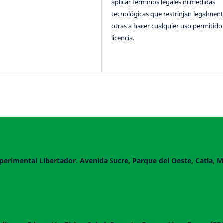
aplicar términos legales ni medidas
tecnológicas que restrinjan legalment
otras a hacer cualquier uso permitido 
licencia.
perimental Libertador. Avenida Sucre, Parque del Oeste, Catia, M