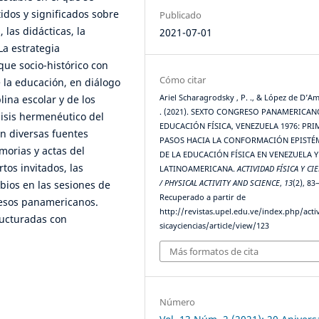
idos y significados sobre
Publicado
 las didácticas, la
2021-07-01
La estrategia
ue socio-histórico con
Cómo citar
de la educación, en diálogo
lina escolar y de los
Ariel Scharagrodsky , P. ., & López de D’Ami
. (2021). SEXTO CONGRESO PANAMERICAN
lisis hermenéutico del
EDUCACIÓN FÍSICA, VENEZUELA 1976: PR
en diversas fuentes
PASOS HACIA LA CONFORMACIÓN EPISTÉ
morias y actas del
DE LA EDUCACIÓN FÍSICA EN VENEZUELA Y
tos invitados, las
LATINOAMERICANA.
ACTIVIDAD FÍSICA Y CI
bios en las sesiones de
/ PHYSICAL ACTIVITY AND SCIENCE
,
13
(2), 83
Recuperado a partir de
resos panamericanos.
http://revistas.upel.edu.ve/index.php/acti
ructuradas con
sicayciencias/article/view/123
Más formatos de cita
Número