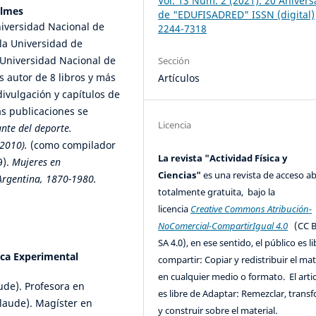
Vol. 13 Núm. 2 (2021): 20 Anivers
ilmes
de "EDUFISADRED" ISSN (digital)
niversidad Nacional de
2244-7318
la Universidad de
 Universidad Nacional de
Sección
s autor de 8 libros y más
Artículos
divulgación y capítulos de
as publicaciones se
Licencia
nte del deporte.
-2010).
(como compilador
La revista "Actividad Física y
9).
Mujeres en
Ciencias"
es una revista de acceso ab
 Argentina, 1870-1980.
totalmente gratuita, bajo la
licencia
Creative Commons Atribución-
NoComercial-CompartirIgual 4.0
(CC B
SA 4.0), en ese sentido, el público es l
ca Experimental
compartir: Copiar y redistribuir el mat
en cualquier medio o formato. El artic
ude). Profesora en
es libre de Adaptar: Remezclar, trans
laude). Magíster en
y construir sobre el material.