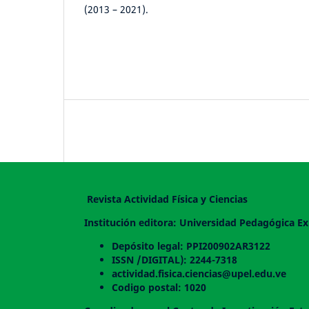
(2013 – 2021).
Revista Actividad Física y Ciencias
Institución editora: Universidad Pedagógica Ex
Depósito legal: PPI200902AR3122
ISSN /DIGITAL): 2244-7318
actividad.fisica.ciencias@upel.edu.ve
Codigo postal: 1020