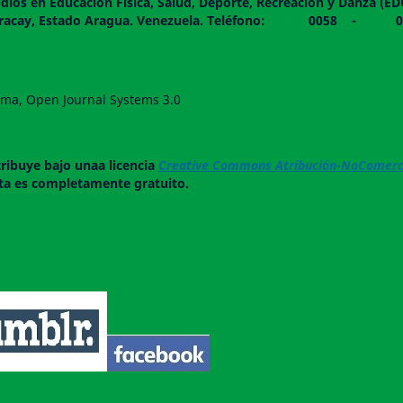
dios en Educación Física, Salud, Deporte, Recreación y Danza (E
 piso. Maracay, Estado Aragua. Venezuela. Teléfono: 0
forma, Open Journal Systems 3.0
tribuye bajo unaa licencia
Creative Commons Atribución-NoComerci
ista es completamente gratuito.