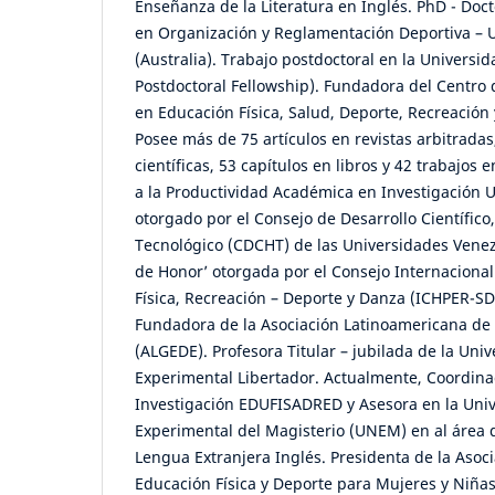
Enseñanza de la Literatura en Inglés. PhD - Doct
en Organización y Reglamentación Deportiva – 
(Australia). Trabajo postdoctoral en la Univers
Postdoctoral Fellowship). Fundadora del Centro 
en Educación Física, Salud, Deporte, Recreació
Posee más de 75 artículos en revistas arbitradas,
científicas, 53 capítulos en libros y 42 trabajos e
a la Productividad Académica en Investigación U
otorgado por el Consejo de Desarrollo Científico
Tecnológico (CDCHT) de las Universidades Venez
de Honor’ otorgada por el Consejo Internaciona
Física, Recreación – Deporte y Danza (ICHPER-SD
Fundadora de la Asociación Latinoamericana de 
(ALGEDE). Profesora Titular – jubilada de la Un
Experimental Libertador. Actualmente, Coordina
Investigación EDUFISADRED y Asesora en la Uni
Experimental del Magisterio (UNEM) en al área d
Lengua Extranjera Inglés. Presidenta de la Asoc
Educación Física y Deporte para Mujeres y Niñ