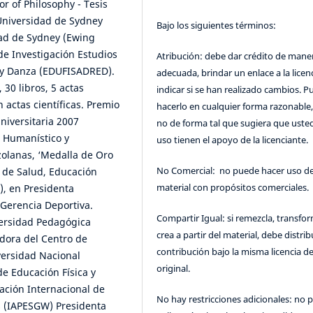
or of Philosophy - Tesis
Universidad de Sydney
Bajo los siguientes términos:
idad de Sydney (Ewing
de Investigación Estudios
Atribución: debe dar crédito de mane
n y Danza (EDUFISADRED).
adecuada, brindar un enlace a la licenc
 30 libros, 5 actas
indicar si se han realizado cambios. 
n actas científicas. Premio
hacerlo en cualquier forma razonable
niversitaria 2007
no de forma tal que sugiera que uste
, Humanístico y
uso tienen el apoyo de la licenciante.
olanas, ‘Medalla de Oro
No Comercial: no puede hacer uso de
l de Salud, Educación
material con propósitos comerciales.
), en Presidenta
Gerencia Deportiva.
Compartir Igual: si remezcla, transfo
iversidad Pedagógica
crea a partir del material, debe distrib
dora del Centro de
contribución bajo la misma licencia de
versidad Nacional
original.
e Educación Física y
iación Internacional de
No hay restricciones adicionales: no 
as (IAPESGW) Presidenta