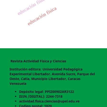
educación física
Revista Actividad Física y Ciencias
Institución editora: Universidad Pedagógica
Experimental Libertador. Avenida Sucre, Parque del
Oeste, Catia, Municipio Libertador, Caracas
Venezuela
Depósito legal: PPI200902AR3122
ISSN /DIGITAL): 2244-7318
actividad.fisica.ciencias@upel.edu.ve
Codigo postal: 1020