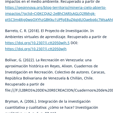
impactos en el medio ambiente. Recuperado a partir de
https://geoinnova.org/blog-territorio/mineria-cielo-abierto-
impactos/?gclid=Cj0KCQiA2-2eBhClARIsAGLQ2Rkhgk-
ptSC3m48jg0wqOXYhzGBKku1UPfgE8uZ4qJdLlOaebq6c7MsaA
Barreto, C. R. (2018). El Proyecto de Investigación. In
Ambientes virtuales de aprendizaje. Recuperado a partir de
https://doi.org/10.2307/j.ctt2050wjh.5
DOI:
https://doi.org/10.2307/j.ctt2050wjh
Bolívar, G. (2022). La Recreación en Venezuela: una
aproximación histórica en Reyes, Alixon. Cuadernos de
Investigación en Recreación. Colectivo de autores. Caracas,
República Bolivariana de Venezuela & Chillán, Chile.
Recuperado a partir de
file:///F:/LIBROS%20DE%20RECREACION/Cuadernos%20de%20I
Bryman, A. (2006.). Integración de la investigación
cuantitativa y cualitativa: ¿cómo se hace? Investigación