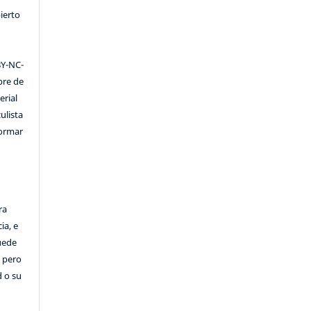
ierto
Y-NC-
ibre de
erial
ulista
formar
ra
ia, e
Puede
, pero
d o su