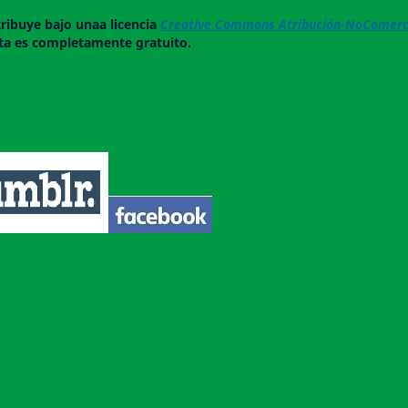
tribuye bajo unaa licencia
Creative Commons Atribución-NoComerci
ista es completamente gratuito.