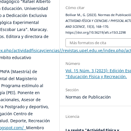
edagógico "Rafael Alberto
Cómo citar
a Educación. Universidad
o a Dedicación Exclusiva
Bolívar M., G. (2023). Normas de Publicació
ACTIVIDAD FÍSICA Y CIENCIAS / PHYSICAL ACT
agógica Experimental
AND SCIENCE
,
15
(3), 168–170.
 Escobar Lara". Maracay.
https://doi.org/10.56219/afc.v15i3.2298
os. Editora y directora de
Más formatos de cita
ex.php/actividadfisicayciencias//revistas.upel.edu.ve/index.php/ac
ámbito educativo
Número
Vol. 15 Núm. 3 (2023): Edición Es
PNFA (Maestría) de
“Educación Física y Recreación.
ntal del Magisterio
 Programa estímulo al
Sección
gía (PEI). Ponente en
Normas de Publicación
nacionales, Asesor de
ra Postgrado y deportivo,
igación Centro de
Licencia
Salud. Deporte, Recreación
blogspot.com/
Miembro
La revista "Actividad Física y