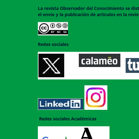
La revista
Observador del Conocimiento
se dis
el envío y la publicación de artículos en la rev
Redes sociales
Redes sociales Académicas