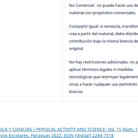
No Comercial: no puede hacer uso de
material con propósitos comerciales.
Compartir Igual: si remezcla, transfo
crea a partir del material, debe distrib
contribución bajo la misma licencia de
original.
No hay restricciones adicionales: no 
aplicar términos legales ni medidas
tecnológicas que restrinjan legalment
otras a hacer cualquier uso permitido 
licencia.
ICA Y CIENCIAS / PHYSICAL ACTIVITY AND SCIENCE: Vol. 15 Núm. 1
gos Escolares. Paraguay 2022. ISSN (digital) 2244-7318