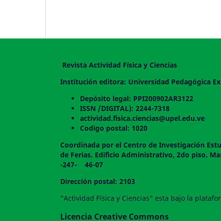
Revista Actividad Física y Ciencias
Institución editora: Universidad Pedagógica Ex
Depósito legal: PPI200902AR3122
ISSN /DIGITAL): 2244-7318
actividad.fisica.ciencias@upel.edu.ve
Codigo postal: 1020
Coordinada por el Centro de Investigación Estu
de Ferias. Edificio Administrativo, 2do
-247- 46-07
Dirección postal: 2103
"Actividad Física y Ciencias" esta bajo la plata
Licencia Creative Commons