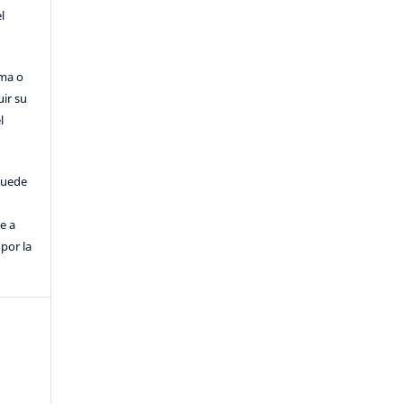
l
rma o
uir su
l
puede
e a
por la