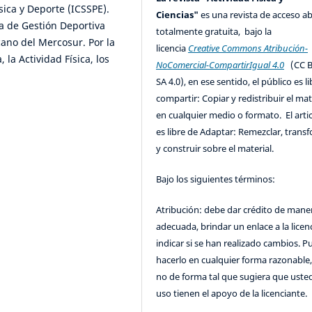
sica y Deporte (ICSSPE).
Ciencias"
es una revista de acceso ab
a de Gestión Deportiva
totalmente gratuita, bajo la
ano del Mercosur. Por la
licencia
Creative Commons Atribución-
 la Actividad Física, los
NoComercial-CompartirIgual 4.0
(CC B
SA 4.0), en ese sentido, el público es l
compartir: Copiar y redistribuir el mat
en cualquier medio o formato. El artic
es libre de Adaptar: Remezclar, trans
y construir sobre el material.
Bajo los siguientes términos:
Atribución: debe dar crédito de mane
adecuada, brindar un enlace a la licenc
indicar si se han realizado cambios. 
hacerlo en cualquier forma razonable
no de forma tal que sugiera que uste
uso tienen el apoyo de la licenciante.