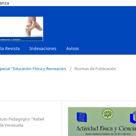
danza
 la Revista
Indexaciones
Avisos
pecial “Educación Física y Recreación.
/
Normas de Publicación
ituto Pedagógico "Rafael
 de Venezuela.