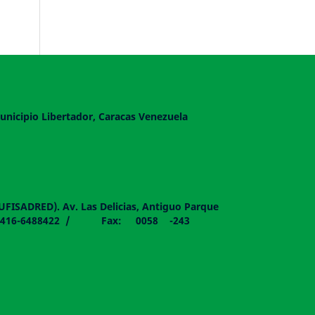
unicipio Libertador, Caracas Venezuela
DUFISADRED). Av. Las Delicias, Antiguo Parque
058 - 0416-6488422 / Fax: 0058 -243