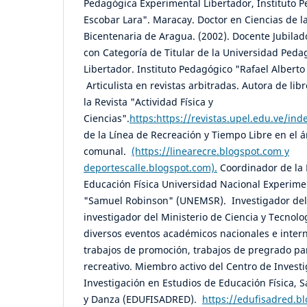
Pedagógica Experimental Libertador, Instituto P
Escobar Lara". Maracay. Doctor en Ciencias de l
Bicentenaria de Aragua. (2002). Docente Jubilad
con Categoría de Titular de la Universidad Ped
Libertador. Instituto Pedagógico "Rafael Alberto
Articulista en revistas arbitradas. Autora de libr
la Revista "Actividad Física y
Ciencias".
https:https://revistas.upel.edu.ve/ind
de la Línea de Recreación y Tiempo Libre en el 
comunal.
(https://linearecre.blogspot.com y
deportescalle.blogspot.com).
Coordinador de la 
Educación Física Universidad Nacional Experime
"Samuel Robinson" (UNEMSR). Investigador del
investigador del Ministerio de Ciencia y Tecnolo
diversos eventos académicos nacionales e inter
trabajos de promoción, trabajos de pregrado pa
recreativo. Miembro activo del Centro de Invest
Investigación en Estudios de Educación Física, 
y Danza (EDUFISADRED).
https://edufisadred.