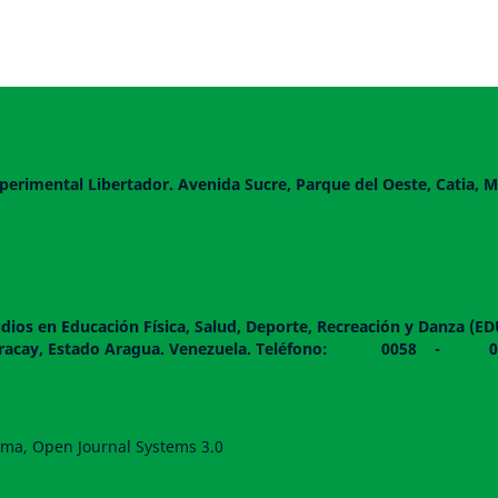
perimental Libertador. Avenida Sucre, Parque del Oeste, Catia, M
dios en Educación Física, Salud, Deporte, Recreación y Danza (E
 piso. Maracay, Estado Aragua. Venezuela. Teléfono: 0
forma, Open Journal Systems 3.0