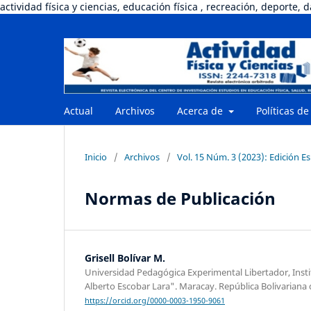
actividad física y ciencias, educación física , recreación, deporte, 
Actual
Archivos
Acerca de
Políticas de
Inicio
/
Archivos
/
Vol. 15 Núm. 3 (2023): Edición Es
Normas de Publicación
Grisell Bolívar M.
Universidad Pedagógica Experimental Libertador, Inst
Alberto Escobar Lara". Maracay. República Bolivariana
https://orcid.org/0000-0003-1950-9061