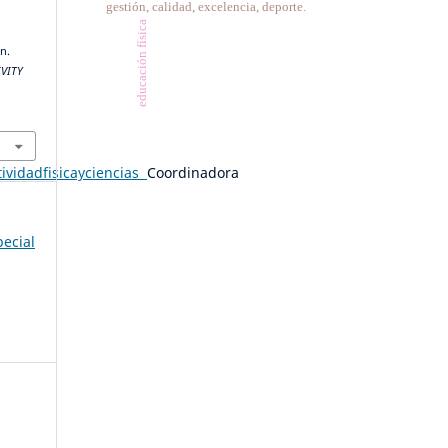
gestión, calidad, excelencia, deporte.
educación física
n.
IVITY
tividadfisicayciencias
Coordinadora
pecial