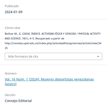
Publicado
2024-01-09
Cómo citar
Bolívar M., G. (2024). ÍNDICE.
ACTIVIDAD FÍSICA Y CIENCIAS / PHYSICAL ACTIVITY
AND SCIENCE
,
16
(1), 4–5. Recuperado a partir de
http://revistas.upel.edu.ve/index.php/actividadfisicayciencias/article/view/24
25
Más formatos de cita
Número
Vol. 16 Núm. 1 (2024): Mujeres deportistas venezolanas
(enero)
Sección
Consejo Editorial