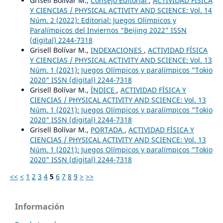
Grisell Bolívar M.,
Consejo Editorial
,
ACTIVIDAD FÍSICA
Y CIENCIAS / PHYSICAL ACTIVITY AND SCIENCE: Vol. 14
Núm. 2 (2022): Editorial: Juegos Olímpicos y
Paralímpicos del Inviernos “Beijing 2022” ISSN
(digital) 2244-7318
Grisell Bolívar M.,
INDEXACIONES
,
ACTIVIDAD FÍSICA
Y CIENCIAS / PHYSICAL ACTIVITY AND SCIENCE: Vol. 13
Núm. 1 (2021): Juegos Olímpicos y paralímpicos "Tokio
2020" ISSN (digital) 2244-7318
Grisell Bolívar M.,
ÍNDICE
,
ACTIVIDAD FÍSICA Y
CIENCIAS / PHYSICAL ACTIVITY AND SCIENCE: Vol. 13
Núm. 1 (2021): Juegos Olímpicos y paralímpicos "Tokio
2020" ISSN (digital) 2244-7318
Grisell Bolívar M.,
PORTADA
,
ACTIVIDAD FÍSICA Y
CIENCIAS / PHYSICAL ACTIVITY AND SCIENCE: Vol. 13
Núm. 1 (2021): Juegos Olímpicos y paralímpicos "Tokio
2020" ISSN (digital) 2244-7318
<<
<
1
2
3
4
5
6
7
8
9
>
>>
Información