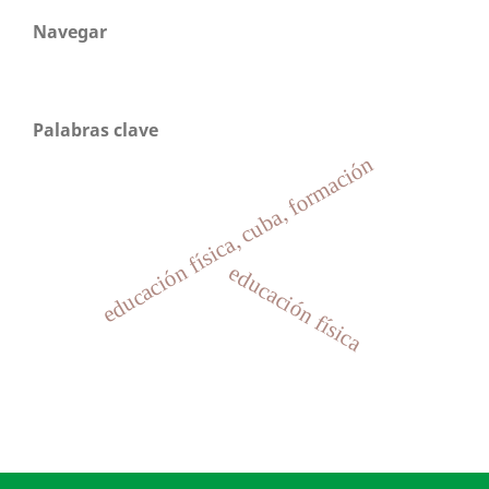
Navegar
Palabras clave
educación física, cuba, formación
educación física