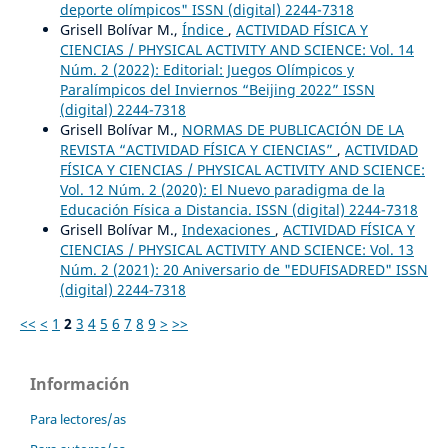
deporte olímpicos" ISSN (digital) 2244-7318
Grisell Bolívar M.,
Índice
,
ACTIVIDAD FÍSICA Y
CIENCIAS / PHYSICAL ACTIVITY AND SCIENCE: Vol. 14
Núm. 2 (2022): Editorial: Juegos Olímpicos y
Paralímpicos del Inviernos “Beijing 2022” ISSN
(digital) 2244-7318
Grisell Bolívar M.,
NORMAS DE PUBLICACIÓN DE LA
REVISTA “ACTIVIDAD FÍSICA Y CIENCIAS”
,
ACTIVIDAD
FÍSICA Y CIENCIAS / PHYSICAL ACTIVITY AND SCIENCE:
Vol. 12 Núm. 2 (2020): El Nuevo paradigma de la
Educación Física a Distancia. ISSN (digital) 2244-7318
Grisell Bolívar M.,
Indexaciones
,
ACTIVIDAD FÍSICA Y
CIENCIAS / PHYSICAL ACTIVITY AND SCIENCE: Vol. 13
Núm. 2 (2021): 20 Aniversario de "EDUFISADRED" ISSN
(digital) 2244-7318
<<
<
1
2
3
4
5
6
7
8
9
>
>>
Información
Para lectores/as