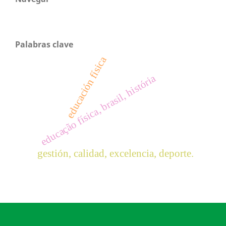
Palabras clave
educación física
educação física, brasil, história
gestión, calidad, excelencia, deporte.