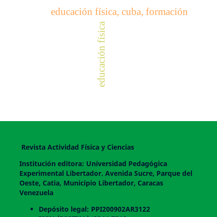
educación física, cuba, formación
educación física
Revista Actividad Física y Ciencias
Institución editora: Universidad Pedagógica
Experimental Libertador. Avenida Sucre, Parque del
Oeste, Catia, Municipio Libertador, Caracas
Venezuela
Depósito legal: PPI200902AR3122