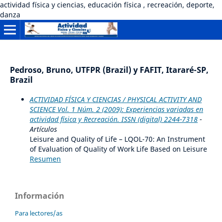
actividad física y ciencias, educación física , recreación, deporte,
danza
Pedroso, Bruno, UTFPR (Brazil) y FAFIT, Itararé-SP,
Brazil
ACTIVIDAD FÍSICA Y CIENCIAS / PHYSICAL ACTIVITY AND
SCIENCE Vol. 1 Núm. 2 (2009): Experiencias variadas en
actividad física y Recreación. ISSN (digital) 2244-7318
-
Artículos
Leisure and Quality of Life – LQOL-70: An Instrument
of Evaluation of Quality of Work Life Based on Leisure
Resumen
Información
Para lectores/as