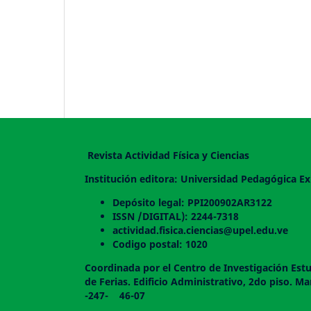
Revista Actividad Física y Ciencias
Institución editora: Universidad Pedagógica Ex
Depósito legal: PPI200902AR3122
ISSN /DIGITAL): 2244-7318
actividad.fisica.ciencias@upel.edu.ve
Codigo postal: 1020
Coordinada por el Centro de Investigación Estu
de Ferias. Edificio Administrativo, 2do
-247- 46-07