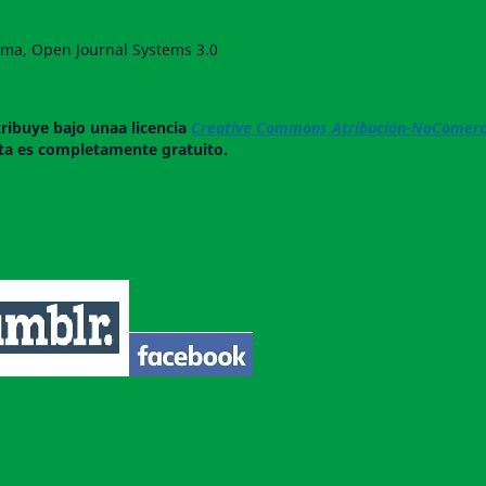
forma, Open Journal Systems 3.0
tribuye bajo unaa licencia
Creative Commons Atribución-NoComerci
ista es completamente gratuito.