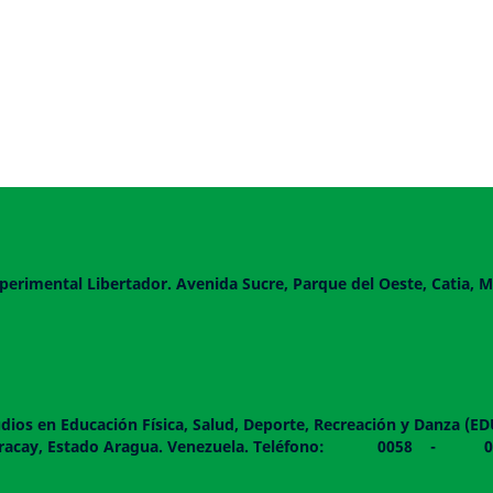
perimental Libertador. Avenida Sucre, Parque del Oeste, Catia, M
dios en Educación Física, Salud, Deporte, Recreación y Danza (E
 piso. Maracay, Estado Aragua. Venezuela. Teléfono: 0