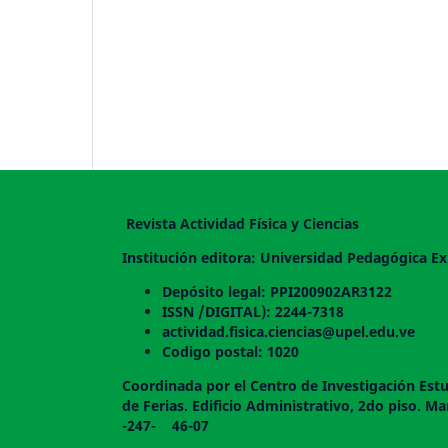
Revista Actividad Física y Ciencias
Institución editora: Universidad Pedagógica Ex
Depósito legal: PPI200902AR3122
ISSN /DIGITAL): 2244-7318
actividad.fisica.ciencias@upel.edu.ve
Codigo postal: 1020
Coordinada por el Centro de Investigación Estu
de Ferias. Edificio Administrativo, 2do
-247- 46-07