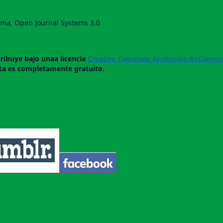
forma, Open Journal Systems 3.0
tribuye bajo unaa licencia
Creative Commons Atribución-NoComerci
ista es completamente gratuito.