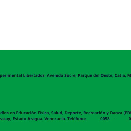
perimental Libertador. Avenida Sucre, Parque del Oeste, Catia, M
dios en Educación Física, Salud, Deporte, Recreación y Danza (E
 piso. Maracay, Estado Aragua. Venezuela. Teléfono: 0