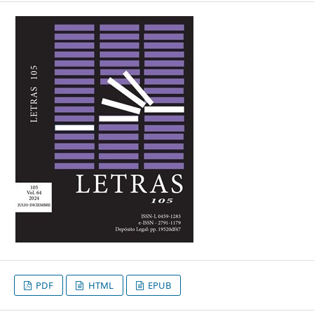
PDF
HTML
EPUB