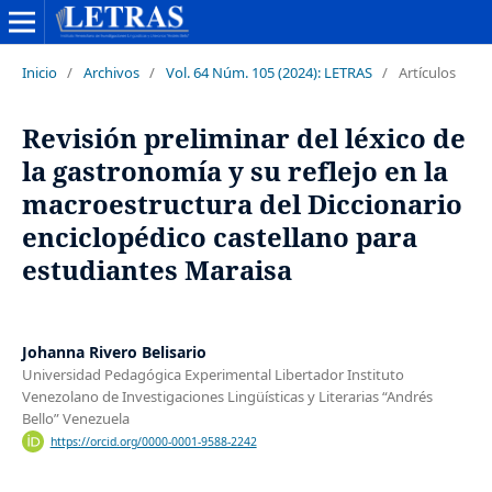
Inicio
/
Archivos
/
Vol. 64 Núm. 105 (2024): LETRAS
/
Artículos
Revisión preliminar del léxico de
la gastronomía y su reflejo en la
macroestructura del Diccionario
enciclopédico castellano para
estudiantes Maraisa
Johanna Rivero Belisario
Universidad Pedagógica Experimental Libertador Instituto
Venezolano de Investigaciones Lingüísticas y Literarias “Andrés
Bello” Venezuela
https://orcid.org/0000-0001-9588-2242