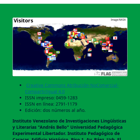
Creative Commons Atribución-NoComercial-
CompartirIgual 4.0
ISSN impreso: 0459-1283
ISSN en línea: 2791-1179
Edición: dos números al año.
Instituto Venezolano de Investigaciones Lingüí­sticas
y Literarias "Andrés Bello" Universidad Pedagógica
Experimental Libertador. Instituto Pedagógico de
Caracas, Edificio Histórico, Piso 1, Av. Páez, Urb. El