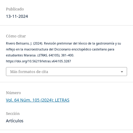
Publicado
13-11-2024
Cómo citar
Rivero Belisario, J. (2024). Revisión preliminar del léxico de la gastronomía y su
reflejo en la macroestructura del Diccionario enciclopédico castellano para
estudiantes Maraisa.
LETRAS
,
64
(105), 381–400.
https://doi.org/10.56219/letras.v64i105.3287
Más formatos de cita
Número
Vol. 64 Núm. 105 (2024): LETRAS
Sección
Artículos