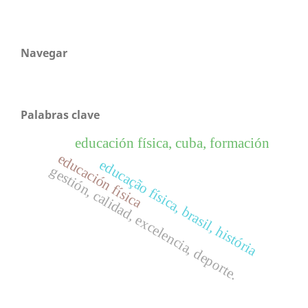
Navegar
Palabras clave
educación física, cuba, formación
educación física
educação física, brasil, história
gestión, calidad, excelencia, deporte.