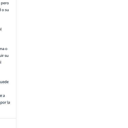
, pero
d o su
l
rma o
uir su
l
puede
e a
por la