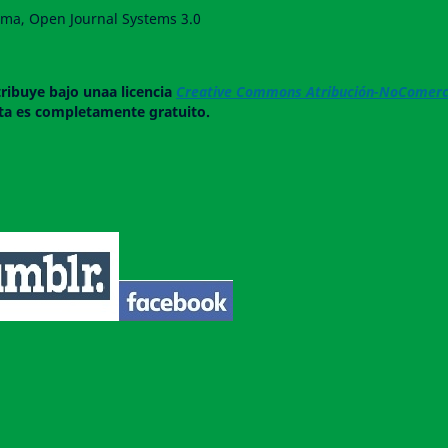
forma, Open Journal Systems 3.0
tribuye bajo unaa licencia
Creative Commons Atribución-NoComerci
ista es completamente gratuito.