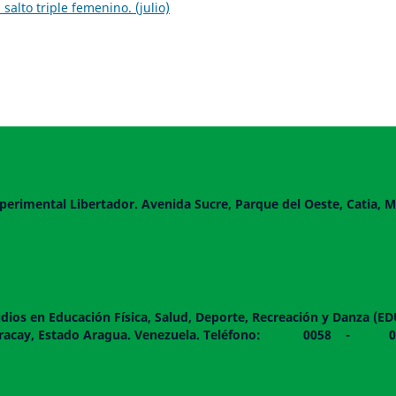
salto triple femenino. (julio)
perimental Libertador. Avenida Sucre, Parque del Oeste, Catia, M
dios en Educación Física, Salud, Deporte, Recreación y Danza (E
 piso. Maracay, Estado Aragua. Venezuela. Teléfono: 0