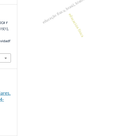
educação física, brasil, história
educación física
ICA Y
,
15
(1),
ividadf
lares.
4-