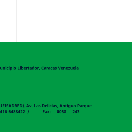
unicipio Libertador, Caracas Venezuela
DUFISADRED). Av. Las Delicias, Antiguo Parque
058 - 0416-6488422 / Fax: 0058 -243