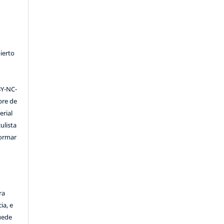
ierto
Y-NC-
ibre de
erial
ulista
formar
ra
ia, e
Puede