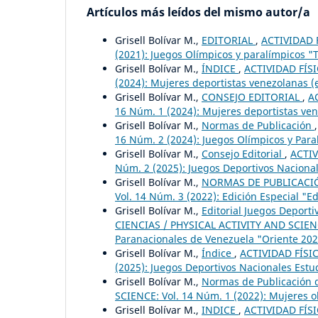
Artículos más leídos del mismo autor/a
Grisell Bolívar M.,
EDITORIAL
,
ACTIVIDAD F
(2021): Juegos Olímpicos y paralímpicos "T
Grisell Bolívar M.,
ÍNDICE
,
ACTIVIDAD FÍSI
(2024): Mujeres deportistas venezolanas (
Grisell Bolívar M.,
CONSEJO EDITORIAL
,
A
16 Núm. 1 (2024): Mujeres deportistas ve
Grisell Bolívar M.,
Normas de Publicación
16 Núm. 2 (2024): Juegos Olímpicos y Paral
Grisell Bolívar M.,
Consejo Editorial
,
ACTIV
Núm. 2 (2025): Juegos Deportivos Nacionale
Grisell Bolívar M.,
NORMAS DE PUBLICAC
Vol. 14 Núm. 3 (2022): Edición Especial "
Grisell Bolívar M.,
Editorial Juegos Deport
CIENCIAS / PHYSICAL ACTIVITY AND SCIENCE
Paranacionales de Venezuela "Oriente 202
Grisell Bolívar M.,
Índice
,
ACTIVIDAD FÍSIC
(2025): Juegos Deportivos Nacionales Estud
Grisell Bolívar M.,
Normas de Publicación d
SCIENCE: Vol. 14 Núm. 1 (2022): Mujeres o
Grisell Bolívar M.,
INDICE
,
ACTIVIDAD FÍSI