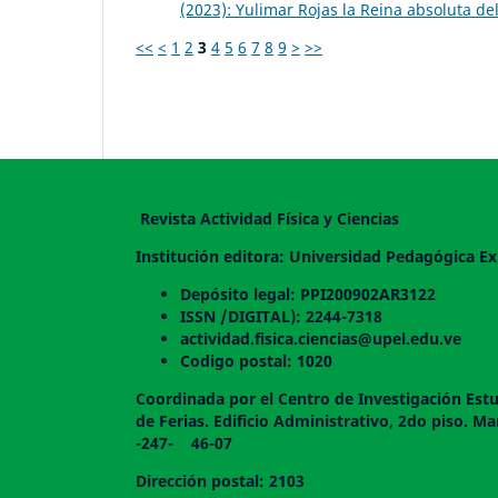
(2023): Yulimar Rojas la Reina absoluta del 
<<
<
1
2
3
4
5
6
7
8
9
>
>>
Revista Actividad Física y Ciencias
Institución editora: Universidad Pedagógica Ex
Depósito legal: PPI200902AR3122
ISSN /DIGITAL): 2244-7318
actividad.fisica.ciencias@upel.edu.ve
Codigo postal: 1020
Coordinada por el Centro de Investigación Estu
de Ferias. Edificio Administrativo, 2do
-247- 46-07
Dirección postal: 2103