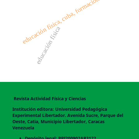
educación física, cuba, formación
educación física
Revista Actividad Física y Ciencias
Institución editora: Universidad Pedagógica
Experimental Libertador. Avenida Sucre, Parque del
Oeste, Catia, Municipio Libertador, Caracas
Venezuela
Depósito legal: PPI200902AR3122