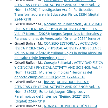
CIENCIAS / PHYSICAL ACTIVITY AND SCIENCE: Vol. 12
Núm. 1 (2020): Investigación Acción Participativa
Transformadora en la Educación Física. ISSN (digital)
2244-7318
Grisell Bolívar M.,
Normas de Publicación
,
ACTIVIDAD
FÍSICA Y CIENCIAS / PHYSICAL ACTIVITY AND SCIENCE:
Vol. 17 Núm. 1 (2025): Juegos Deportivos Nacionales y
Paranacionales de Venezuela "Oriente 2024" (enero)
Grisell Bolívar M.,
CONSEJO EDITORIAL
,
ACTIVIDAD
FÍSICA Y CIENCIAS / PHYSICAL ACTIVITY AND SCIENCE:
Vol. 15 Núm. 2 (2023): Yulimar Rojas la Reina absoluta
del salto triple femenino. (julio)
Grisell Bolívar M.,
Consejo Editorial
,
ACTIVIDAD FÍSICA
Y CIENCIAS / PHYSICAL ACTIVITY AND SCIENCE: Vol. 14
Núm. 1 (2022): Mujeres olímpicas "Heroínas del
deporte olímpicos" ISSN (digital) 2244-7318
Grisell Bolívar M.,
Índice
,
ACTIVIDAD FÍSICA Y
CIENCIAS / PHYSICAL ACTIVITY AND SCIENCE: Vol. 14
Núm. 2 (2022): Editorial: Juegos Olímpicos y
Paralímpicos del Inviernos “Beijing 2022” ISSN
(digital) 2244-7318
Grisell Bolívar M.,
NORMAS DE PUBLICACIÓN DE LA