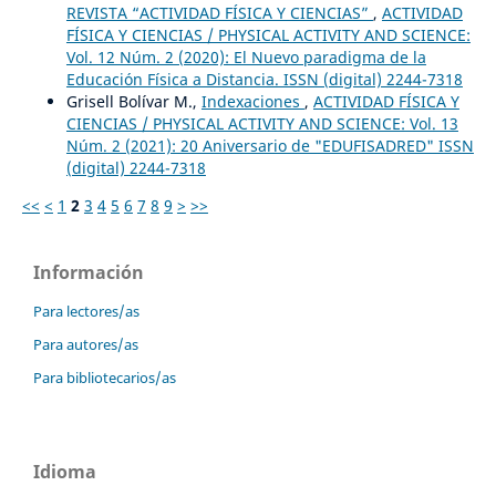
REVISTA “ACTIVIDAD FÍSICA Y CIENCIAS”
,
ACTIVIDAD
FÍSICA Y CIENCIAS / PHYSICAL ACTIVITY AND SCIENCE:
Vol. 12 Núm. 2 (2020): El Nuevo paradigma de la
Educación Física a Distancia. ISSN (digital) 2244-7318
Grisell Bolívar M.,
Indexaciones
,
ACTIVIDAD FÍSICA Y
CIENCIAS / PHYSICAL ACTIVITY AND SCIENCE: Vol. 13
Núm. 2 (2021): 20 Aniversario de "EDUFISADRED" ISSN
(digital) 2244-7318
<<
<
1
2
3
4
5
6
7
8
9
>
>>
Información
Para lectores/as
Para autores/as
Para bibliotecarios/as
Idioma