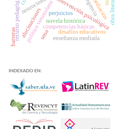
recurso pedagógico
obra literaria
neurociencia
intervención psicológica
mediación
política venezolana
alucinaciones
perjuicios
novela histórica
competencias básicas
barreras
sena
desafíos educativos
enseñanza mediada
INDEXADO EN: