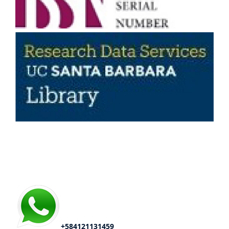
Redes Sociales
+584121131459