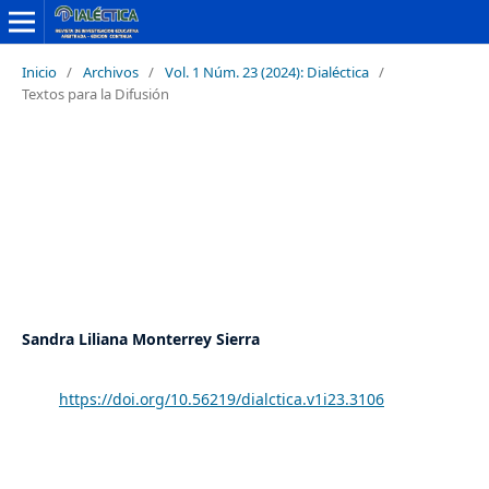
Inicio
/
Archivos
/
Vol. 1 Núm. 23 (2024): Dialéctica
/
Textos para la Difusión
LAS AULAS MULTIGRADO EN EL
CONTEXTO COLOMBIANO: LA
PARTICULARIDAD TERRITORIAL Y
LA PLURALIDAD DE LAS AULAS
Sandra Liliana Monterrey Sierra
https://doi.org/10.56219/dialctica.v1i23.3106
DOI:
Resumen