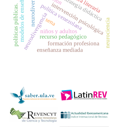
neurodiversidad
modelos de enseñanza
obra literaria
estrategia didáctica
intervención psicológica
política venezolana
políticas públicas.
neurodivergencia
sena
neurociencia
niños y adultos
recurso pedagógico
formación profesiona
enseñanza mediada
INDEXADO EN: