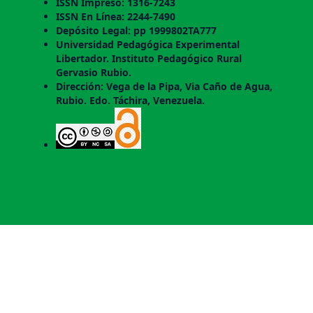
ISSN Impreso: 1316-7243
ISSN En Línea: 2244-7490
Depósito Legal: pp 1999802TA777
Universidad Pedagógica Experimental
Libertador. Instituto Pedagógico Rural
Gervasio Rubio.
Dirección: Vega de la Pipa, Via Caño de Agua,
Rubio. Edo. Táchira, Venezuela.