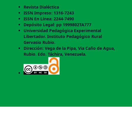
Revista Dialéctica
ISSN Impreso: 1316-7243
ISSN En Línea: 2244-7490
Depósito Legal: pp 1999802TA777
Universidad Pedagógica Experimental
Libertador. Instituto Pedagógico Rural
Gervasio Rubio.
Dirección: Vega de la Pipa, Via Caño de Agua,
Rubio. Edo. Táchira, Venezuela.