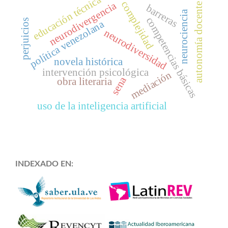
educación técnica
complejidad
neurodivergencia
autonomía docente
barreras
neurociencia
competencias básicas
perjuicios
política venezolana
neurodiversidad
novela histórica
intervención psicológica
mediación
sena
obra literaria
uso de la inteligencia artificial
INDEXADO EN: