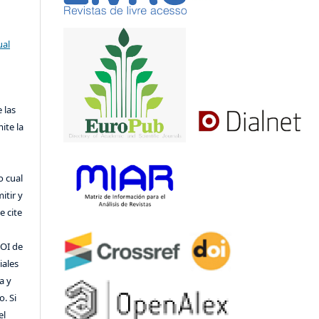
ual
 las
ite la
o cual
itir y
 cite
DOI de
iales
a y
o. Si
el