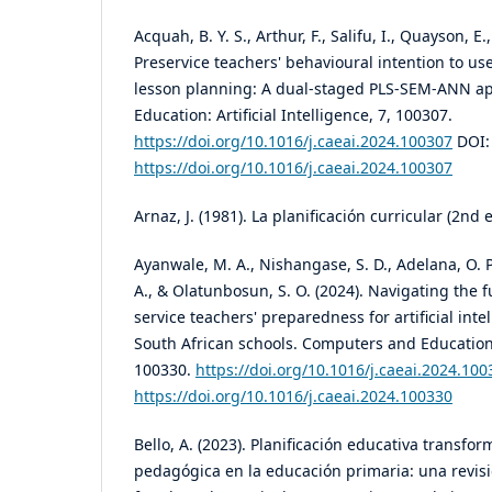
Acquah, B. Y. S., Arthur, F., Salifu, I., Quayson, E.
Preservice teachers' behavioural intention to use 
lesson planning: A dual-staged PLS-SEM-ANN a
Education: Artificial Intelligence, 7, 100307.
https://doi.org/10.1016/j.caeai.2024.100307
DOI:
https://doi.org/10.1016/j.caeai.2024.100307
Arnaz, J. (1981). La planificación curricular (2nd ed
Ayanwale, M. A., Nishangase, S. D., Adelana, O. P.
A., & Olatunbosun, S. O. (2024). Navigating the f
service teachers' preparedness for artificial inte
South African schools. Computers and Education: A
100330.
https://doi.org/10.1016/j.caeai.2024.100
https://doi.org/10.1016/j.caeai.2024.100330
Bello, A. (2023). Planificación educativa transfo
pedagógica en la educación primaria: una revisi