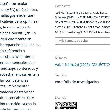
diseño curricular
Cómo citar
onal (MEN) de Colombia.
José María Sterling Collazos, & Alicia Basto
 hallazgos evidencian
Quintero. (2025). LA INTELIGENCIA ARTIFIC
ficativas para optimizar
GENERATIVA EN LA PLANIFICACIÓN CURRI
r, la generación de
ENTRE ALUCINACIONES Y CERTEZAS.
DIALÉC
1
(26). https://doi.org/10.56219/dialctica.v1i2
aciones constituyen un
den clasificarse en
Más formatos de cita
discrepancias con hechos
cen referencia a
de coherencia interna,
Número
ntes esenciales de la
Vol. 1 Núm. 26 (2025): DIALÉCTIC
prendizaje, contenidos y
provechar eficazmente la
Sección
llar competencias
Portafolio de Investigación
entes, implementar
ormación y establecer
icas confiables. Este
Licencia
ión tecnológica con la
ndo las ventajas de