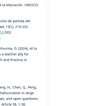
 de la educación. UNESCO.
Punto de partida del
d, 13(1), 219-232.
.13
DOI:
3
 Khurma, O. (2024). AI to
 a teacher ally for
h and Practice in
ang, H., Chen, Q., Peng,
 hallucination in large
ges, and open questions.
Article 58, 1-58.