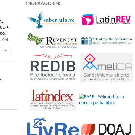
INDEXADO EN:
IAL
CULAR:
TICA
,
6.4414
A