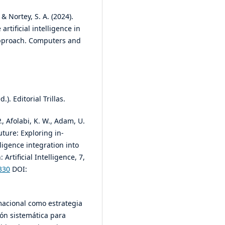
, & Nortey, S. A. (2024).
artificial intelligence in
pproach. Computers and
.). Editorial Trillas.
, Afolabi, K. W., Adam, U.
uture: Exploring in-
lligence integration into
rtificial Intelligence, 7,
330
DOI:
rmacional como estrategia
ón sistemática para