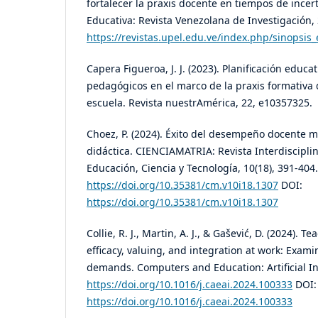
fortalecer la praxis docente en tiempos de ince
Educativa: Revista Venezolana de Investigación, 
https://revistas.upel.edu.ve/index.php/sinopsis
Capera Figueroa, J. J. (2023). Planificación educa
pedagógicos en el marco de la praxis formativa d
escuela. Revista nuestrAmérica, 22, e10357325.
Choez, P. (2024). Éxito del desempeño docente me
didáctica. CIENCIAMATRIA: Revista Interdiscipl
Educación, Ciencia y Tecnología, 10(18), 391-404.
https://doi.org/10.35381/cm.v10i18.1307
DOI:
https://doi.org/10.35381/cm.v10i18.1307
Collie, R. J., Martin, A. J., & Gašević, D. (2024). T
efficacy, valuing, and integration at work: Exam
demands. Computers and Education: Artificial In
https://doi.org/10.1016/j.caeai.2024.100333
DOI:
https://doi.org/10.1016/j.caeai.2024.100333