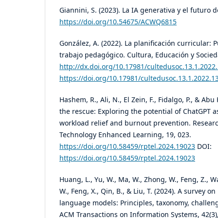
Giannini, S. (2023). La IA generativa y el futuro
https://doi.org/10.54675/ACWQ6815
González, A. (2022). La planificación curricular: 
trabajo pedagógico. Cultura, Educación y Socieda
http://dx.doi.org/10.17981/cultedusoc.13.1.2022
https://doi.org/10.17981/cultedusoc.13.1.2022.1
Hashem, R., Ali, N., El Zein, F., Fidalgo, P., & Abu
the rescue: Exploring the potential of ChatGPT as
workload relief and burnout prevention. Researc
Technology Enhanced Learning, 19, 023.
https://doi.org/10.58459/rptel.2024.19023
DOI:
https://doi.org/10.58459/rptel.2024.19023
Huang, L., Yu, W., Ma, W., Zhong, W., Feng, Z., W
W., Feng, X., Qin, B., & Liu, T. (2024). A survey on
language models: Principles, taxonomy, challen
ACM Transactions on Information Systems, 42(3), 