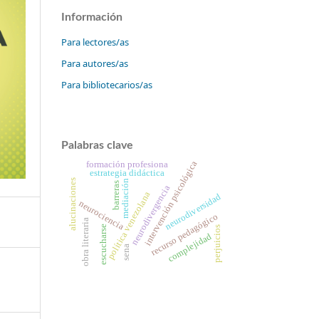
Información
Para lectores/as
Para autores/as
Para bibliotecarios/as
Palabras clave
intervención psicológica
formación profesiona
estrategia didáctica
alucinaciones
mediación
barreras
neurodivergencia
política venezolana
neurodiversidad
neurociencia
recurso pedagógico
obra literaria
escucharse
perjuicios
complejidad
sena