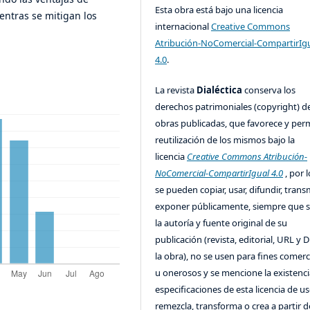
Esta obra está bajo una licencia
ientras se mitigan los
internacional
Creative Commons
Atribución-NoComercial-CompartirIg
4.0
.
La revista
Dialéctica
conserva los
derechos patrimoniales (copyright) de
obras publicadas, que favorece y perm
reutilización de los mismos bajo la
licencia
Creative Commons Atribución-
NoComercial-CompartirIgual 4.0
, por l
se pueden copiar, usar, difundir, transm
exponer públicamente, siempre que se
la autoría y fuente original de su
publicación (revista, editorial, URL y 
la obra), no se usen para fines comerc
u onerosos y se mencione la existenci
especificaciones de esta licencia de us
remezcla, transforma o crea a partir d