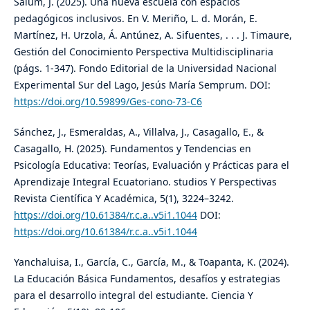
Salum, J. (2025). Una nueva escuela con espacios
pedagógicos inclusivos. En V. Meriño, L. d. Morán, E.
Martínez, H. Urzola, Á. Antúnez, A. Sifuentes, . . . J. Timaure,
Gestión del Conocimiento Perspectiva Multidisciplinaria
(págs. 1-347). Fondo Editorial de la Universidad Nacional
Experimental Sur del Lago, Jesús María Semprum. DOI:
https://doi.org/10.59899/Ges-cono-73-C6
Sánchez, J., Esmeraldas, A., Villalva, J., Casagallo, E., &
Casagallo, H. (2025). Fundamentos y Tendencias en
Psicología Educativa: Teorías, Evaluación y Prácticas para el
Aprendizaje Integral Ecuatoriano. studios Y Perspectivas
Revista Científica Y Académica, 5(1), 3224–3242.
https://doi.org/10.61384/r.c.a..v5i1.1044
DOI:
https://doi.org/10.61384/r.c.a..v5i1.1044
Yanchaluisa, I., García, C., García, M., & Toapanta, K. (2024).
La Educación Básica Fundamentos, desafíos y estrategias
para el desarrollo integral del estudiante. Ciencia Y