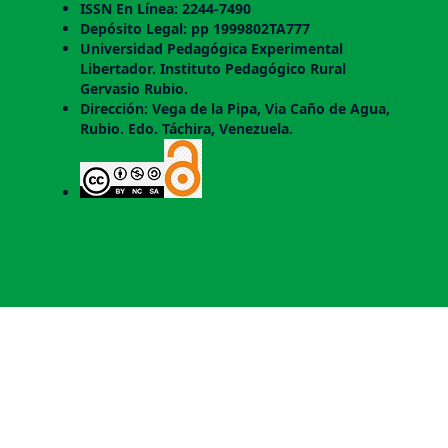
ISSN En Línea: 2244-7490
Depósito Legal: pp 1999802TA777
Universidad Pedagógica Experimental
Libertador. Instituto Pedagógico Rural
Gervasio Rubio.
Dirección: Vega de la Pipa, Via Caño de Agua,
Rubio. Edo. Táchira, Venezuela.