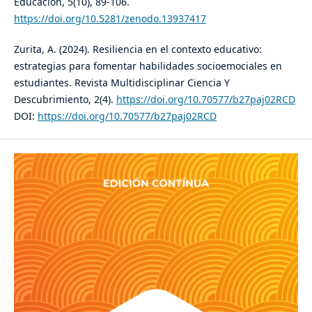
Educación, 5(10), 89-106.
https://doi.org/10.5281/zenodo.13937417
Zurita, A. (2024). Resiliencia en el contexto educativo:
estrategias para fomentar habilidades socioemociales en
estudiantes. Revista Multidisciplinar Ciencia Y
Descubrimiento, 2(4).
https://doi.org/10.70577/b27paj02RCD
DOI:
https://doi.org/10.70577/b27paj02RCD