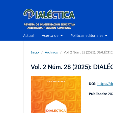
Actual
Acerca de
Políticas editoriales
Inicio
/
Archivos
/
Vol. 2 Núm. 28 (2025): DIALÉCTIC
Vol. 2 Núm. 28 (2025): DIAL
DOI:
https://d
Publicado:
20