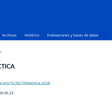
Archivos
Histórico
Indexaciones y bases de datos
A
ÉCTICA
oi.org/10.56219/dialctica.v2i28
26-05-22