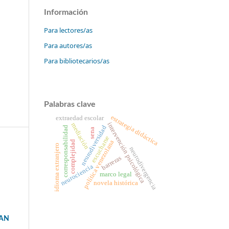
Información
Para lectores/as
Para autores/as
Para bibliotecarios/as
Palabras clave
estrategia didáctica
extraedad escolar
intervención psicológica
mediación
neurodiversidad
corresponsabilidad
sena
escucharse
política venezolana
complejidad
idioma extranjero
neurodivergencia
barreras
neurociencia
marco legal
novela histórica
VAN