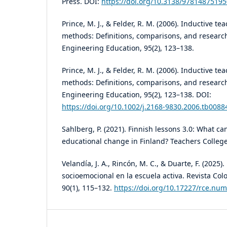
Press. DOI:
https://doi.org/10.3138/9781487519
Prince, M. J., & Felder, R. M. (2006). Inductive t
methods: Definitions, comparisons, and research
Engineering Education, 95(2), 123–138.
Prince, M. J., & Felder, R. M. (2006). Inductive t
methods: Definitions, comparisons, and research
Engineering Education, 95(2), 123–138. DOI:
https://doi.org/10.1002/j.2168-9830.2006.tb0088
Sahlberg, P. (2021). Finnish lessons 3.0: What ca
educational change in Finland? Teachers College
Velandía, J. A., Rincón, M. C., & Duarte, F. (2025
socioemocional en la escuela activa. Revista Co
90(1), 115–132.
https://doi.org/10.17227/rce.nu