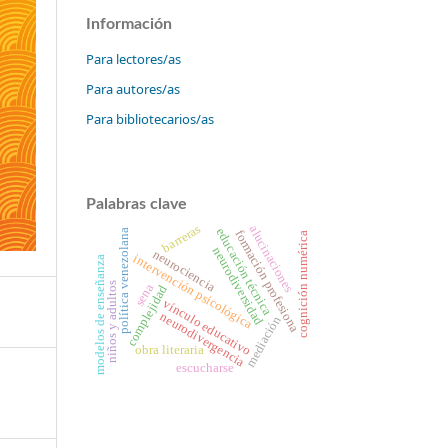
Información
Para lectores/as
Para autores/as
Para bibliotecarios/as
Palabras clave
barreras
alucinaciones
educación técnica
política venezolana
formación profesiona
cognición numérica
neurodiversidad
neurociencia
intervención psicológica
modelos de enseñanza
niños y adultos
sena
complejidad
vínculo educativo
neurodivergencia
mediación
obra literaria
escucharse