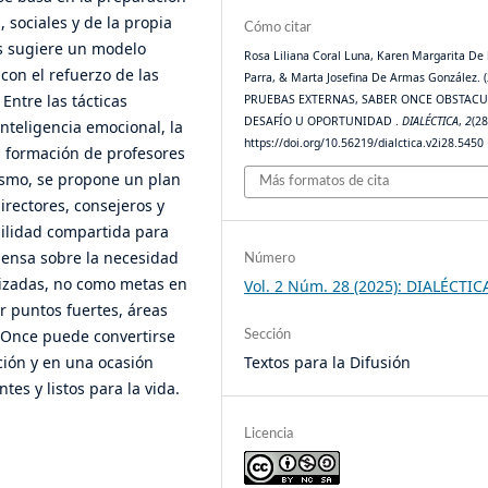
 sociales y de la propia
Cómo citar
is sugiere un modelo
Rosa Liliana Coral Luna, Karen Margarita De 
con el refuerzo de las
Parra, & Marta Josefina De Armas González. (
Entre las tácticas
PRUEBAS EXTERNAS, SABER ONCE OBSTACU
DESAFÍO U OPORTUNIDAD .
DIALÉCTICA
,
2
(28
nteligencia emocional, la
https://doi.org/10.56219/dialctica.v2i28.5450
a formación de profesores
ismo, se propone un plan
Más formatos de cita
irectores, consejeros y
bilidad compartida para
iensa sobre la necesidad
Número
rizadas, no como metas en
Vol. 2 Núm. 28 (2025): DIALÉCTIC
r puntos fuertes, áreas
r Once puede convertirse
Sección
ción y en una ocasión
Textos para la Difusión
es y listos para la vida.
Licencia