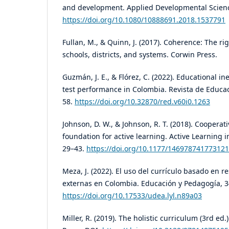
and development. Applied Developmental Science
https://doi.org/10.1080/10888691.2018.1537791
Fullan, M., & Quinn, J. (2017). Coherence: The rig
schools, districts, and systems. Corwin Press.
Guzmán, J. E., & Flórez, C. (2022). Educational i
test performance in Colombia. Revista de Educaci
58.
https://doi.org/10.32870/red.v60i0.1263
Johnson, D. W., & Johnson, R. T. (2018). Cooperat
foundation for active learning. Active Learning i
29–43.
https://doi.org/10.1177/14697874177312
Meza, J. (2022). El uso del currículo basado en 
externas en Colombia. Educación y Pedagogía, 34
https://doi.org/10.17533/udea.lyl.n89a03
Miller, R. (2019). The holistic curriculum (3rd ed.