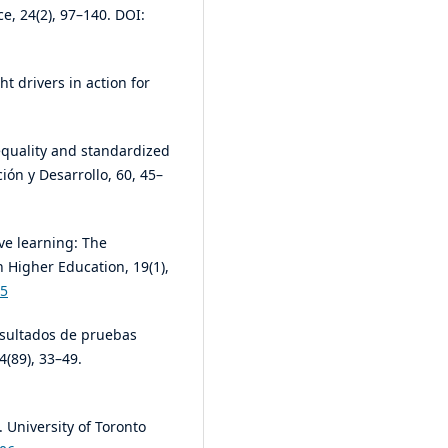
, 24(2), 97–140. DOI:
ht drivers in action for
nequality and standardized
ón y Desarrollo, 60, 45–
ive learning: The
n Higher Education, 19(1),
15
resultados de pruebas
(89), 33–49.
). University of Toronto