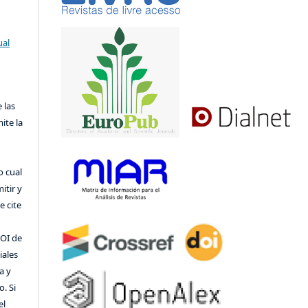
ual
 las
ite la
o cual
itir y
 cite
DOI de
iales
a y
o. Si
el