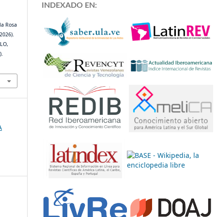
INDEXADO EN:
la Rosa
2026).
LO,
).
A