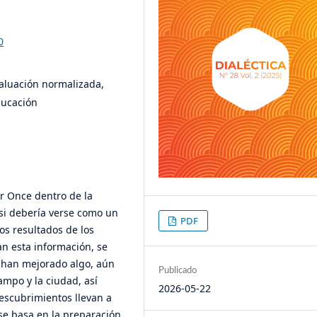
0
valuación normalizada,
ducación
r Once dentro de la
si debería verse como un
PDF
os resultados de los
n esta información, se
s han mejorado algo, aún
Publicado
ampo y la ciudad, así
2026-05-22
descubrimientos llevan a
 se basa en la preparación