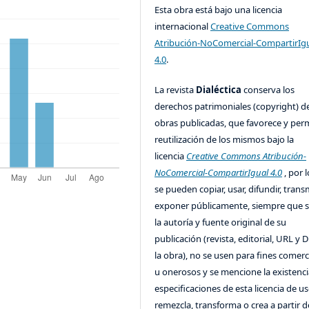
Esta obra está bajo una licencia
internacional
Creative Commons
Atribución-NoComercial-CompartirIg
4.0
.
La revista
Dialéctica
conserva los
derechos patrimoniales (copyright) de
obras publicadas, que favorece y perm
reutilización de los mismos bajo la
licencia
Creative Commons Atribución-
NoComercial-CompartirIgual 4.0
, por l
se pueden copiar, usar, difundir, transm
exponer públicamente, siempre que se
la autoría y fuente original de su
publicación (revista, editorial, URL y 
la obra), no se usen para fines comerc
u onerosos y se mencione la existenci
especificaciones de esta licencia de us
remezcla, transforma o crea a partir d