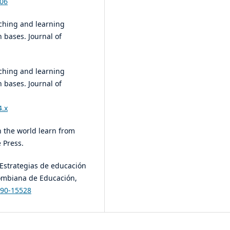
506
eaching and learning
 bases. Journal of
eaching and learning
 bases. Journal of
4.x
n the world learn from
 Press.
). Estrategias de educación
lombiana de Educación,
m90-15528