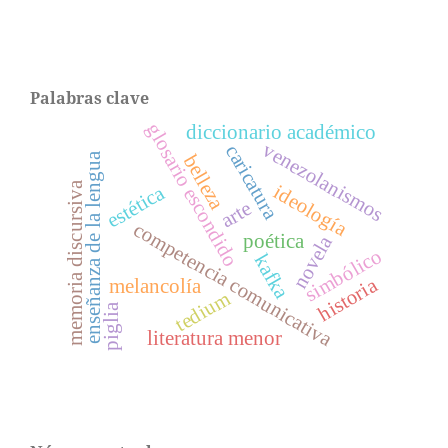
Palabras clave
glosario escondido
diccionario académico
venezolanismos
caricatura
enseñanza de la lengua
belleza
memoria discursiva
ideología
estética
arte
competencia comunicativa
poética
novela
simbólico
kafka
historia
melancolía
tedium
piglia
literatura menor