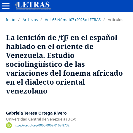
Inicio
/
Archivos
/
Vol. 65 Núm. 107 (2025): LETRAS
/
Artículos
La lenición de /t͡ʃ/ en el español
hablado en el oriente de
Venezuela. Estudio
sociolingüístico de las
variaciones del fonema africado
en el dialecto oriental
venezolano
Gabriela Teresa Ortega Rivero
Universidad Central de Venezuela (UCV)
https://orcid.org/0000-0002-0108-8732