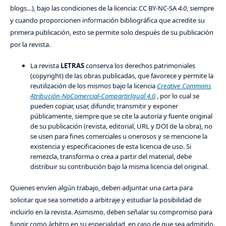
blogs…), bajo las condiciones de la licencia: CC BY-NC-SA
4.0
, siempre
y cuando proporcionen información bibliográfica que acredite su
primera publicación, esto se permite solo después de su publicación
por la revista.
La revista
LETRAS
conserva los derechos patrimoniales
(copyright) de las obras publicadas, que favorece y permite la
reutilización de los mismos bajo la licencia
Creative Commons
Atribución-NoComercial-CompartirIgual 4.0
, por lo cual se
pueden copiar, usar, difundir, transmitir y exponer
públicamente, siempre que se cite la autoría y fuente original
de su publicación (revista, editorial, URL y DOI de la obra), no
se usen para fines comerciales u onerosos y se mencione la
existencia y especificaciones de esta licencia de uso. Si
remezcla, transforma o crea a partir del material, debe
distribuir su contribución bajo la misma licencia del original.
Quienes envíen algún trabajo, deben adjuntar una carta para
solicitar que sea sometido a arbitraje y estudiar la posibilidad de
incluirlo en la revista. Asimismo, deben señalar su compromiso para
fungir como árbitro en su especialidad, en caso de que sea admitido.