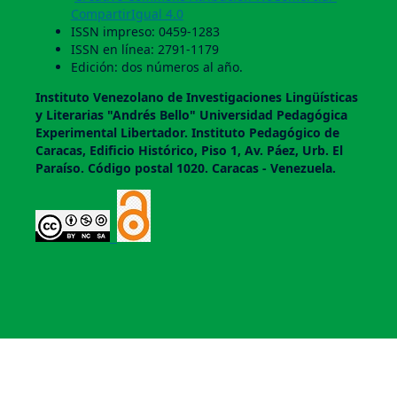
CompartirIgual 4.0
ISSN impreso: 0459-1283
ISSN en línea: 2791-1179
Edición: dos números al año.
Instituto Venezolano de Investigaciones Lingüí­sticas
y Literarias "Andrés Bello" Universidad Pedagógica
Experimental Libertador. Instituto Pedagógico de
Caracas, Edificio Histórico, Piso 1, Av. Páez, Urb. El
Paraí­so. Código postal 1020. Caracas - Venezuela.