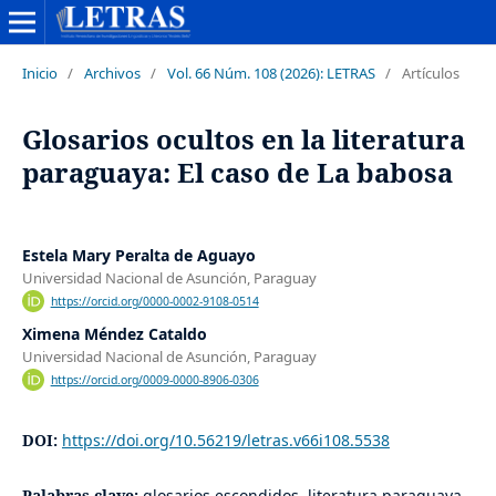
Inicio
/
Archivos
/
Vol. 66 Núm. 108 (2026): LETRAS
/
Artículos
Glosarios ocultos en la literatura
paraguaya: El caso de La babosa
Estela Mary Peralta de Aguayo
Universidad Nacional de Asunción, Paraguay
https://orcid.org/0000-0002-9108-0514
Ximena Méndez Cataldo
Universidad Nacional de Asunción, Paraguay
https://orcid.org/0009-0000-8906-0306
DOI:
https://doi.org/10.56219/letras.v66i108.5538
Palabras clave:
glosarios escondidos, literatura paraguaya,