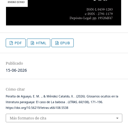
PDF
HTML
EPUB
Publicado
15-06-2026
Cómo citar
Peralta de Aguayo, E. M. ., & Méndez Cataldo, X. . (2026). Glosarios ocultos en la
literatura paraguaya: El caso de La babosa .
LETRAS
,
66
(108), 171–196.
https://doi.org/10.56219/letras.v66i108.5538
Más formatos de cita