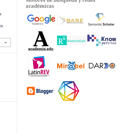
académicas
de
24.