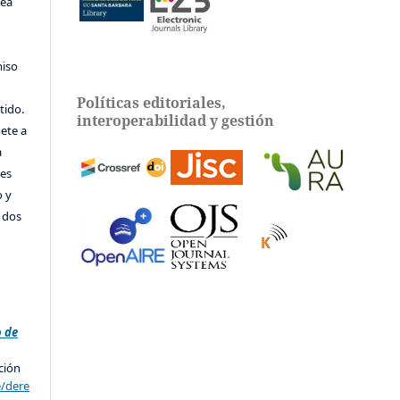
sea
miso
Políticas editoriales,
tido.
interoperabilidad y gestión
ete a
a
tes
o y
e dos
e
o de
ción
e/dere