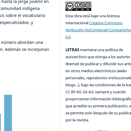
hasta la jerga juvenil en
a comunidad indígena
is sobre el vocabulario
Esta obra está bajo una licencia
 especializados, y
internacional
Creative Commons
Atribución-NoComercial-CompartirIg
4.0
.
te número abordan una
ón. Además se incorporan
LETRAS
mantiene una política de
autoarchivo que otorga a los autores 
libertad de publicar y difundir sus art
en otros medios electrónicos (webs
personales, repositorios institucionale
blogs…), bajo las condiciones de la lic
CC BY-NC-SA
4.0
, siempre y cuando
proporcionen información bibliográfi
que acredite su primera publicación, 
se permite solo después de su public
por la revista.