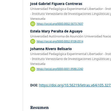
José Gabriel Figuera Contreras
Universidad Pedagógica Experimental Libertador - Ins
- Instituto Venezolano de Investigaciones Lingüísticas y
Venezuela
https://orcid.org/0000-0002-5673-7437
Estela Mary Peralta de Aguayo
Universidad Autónoma de Asunción Universidad Nacio
https://orcid.org/0000-0002-9108-0514
Johanna Rivero Belisario
Universidad Pedagógica Experimental Libertador - Ins
- Instituto Venezolano de Investigaciones Lingüísticas y
Venezuela
https://orcid.org/0000-0001-9588-2242
DOI:
https://doi.org/10.56219/letras.v64i105.327
Resumen