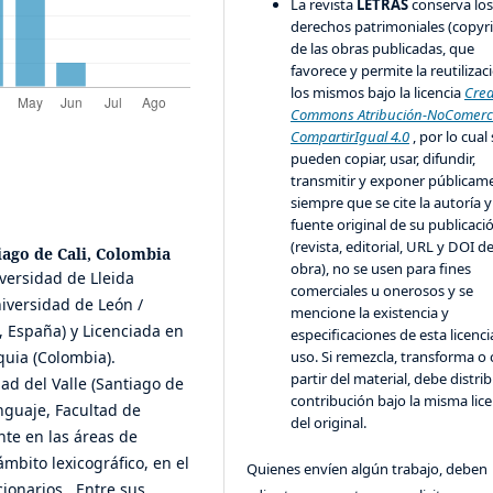
La revista
LETRAS
conserva lo
derechos patrimoniales (copyr
de las obras publicadas, que
favorece y permite la reutilizac
los mismos bajo la licencia
Crea
Commons Atribución-NoComerci
CompartirIgual 4.0
, por lo cual
pueden copiar, usar, difundir,
transmitir y exponer públicam
siempre que se cite la autoría y
fuente original de su publicaci
(revista, editorial, URL y DOI de
iago de Cali, Colombia
obra), no se usen para fines
versidad de Lleida
comerciales u onerosos y se
niversidad de León /
mencione la existencia y
 España) y Licenciada en
especificaciones de esta licenci
uso. Si remezcla, transforma o 
quia (Colombia).
partir del material, debe distrib
dad del Valle (Santiago de
contribución bajo la misma lice
enguaje, Facultad de
del original.
e en las áreas de
ámbito lexicográfico, en el
Quienes envíen algún trabajo, deben
ionarios. Entre sus