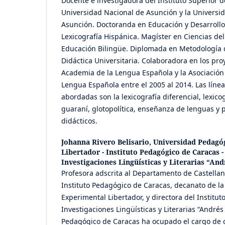
Docente e investigadora del Instituto Superior 
Universidad Nacional de Asunción y la Univers
Asunción. Doctoranda en Educación y Desarroll
Lexicografía Hispánica. Magíster en Ciencias de
Educación Bilingüe. Diplomada en Metodología d
Didáctica Universitaria. Colaboradora en los pro
Academia de la Lengua Española y la Asociación
Lengua Española entre el 2005 al 2014. Las línea
abordadas son la lexicografía diferencial, lexico
guaraní, glotopolítica, enseñanza de lenguas y 
didácticos.
Johanna Rivero Belisario,
Universidad Pedagó
Libertador - Instituto Pedagógico de Caracas -
Investigaciones Lingüísticas y Literarias “And
Profesora adscrita al Departamento de Castellano
Instituto Pedagógico de Caracas, decanato de l
Experimental Libertador, y directora del Institu
Investigaciones Lingüísticas y Literarias “Andrés 
Pedagógico de Caracas ha ocupado el cargo de 