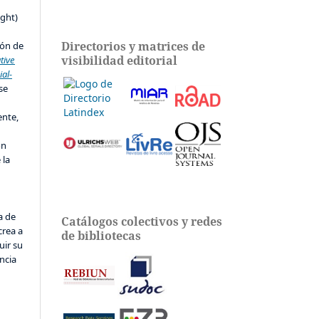
s
ight)
Directorios y matrices de
ión de
visibilidad editorial
tive
al-
 se
ente,
ón
 la
a de
Catálogos colectivos y redes
crea a
de bibliotecas
uir su
ncia