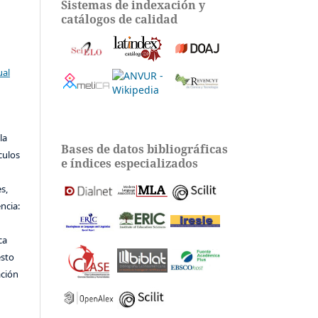
Sistemas de indexación y
catálogos de calidad
ual
la
Bases de datos bibliográficas
ículos
e índices especializados
s,
encia:
ca
esto
ación