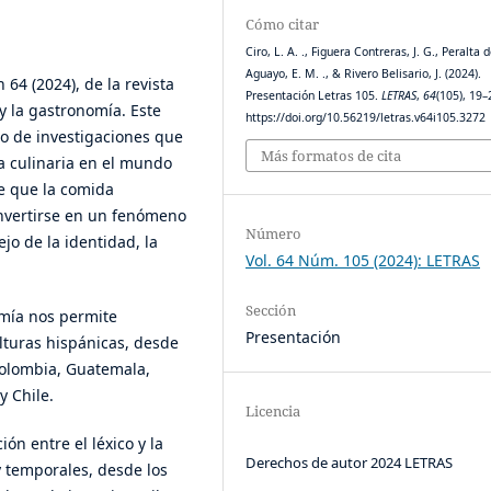
Cómo citar
Ciro, L. A. ., Figuera Contreras, J. G., Peralta 
Aguayo, E. M. ., & Rivero Belisario, J. (2024).
4 (2024), de la revista
Presentación Letras 105.
LETRAS
,
64
(105), 19–
 y la gastronomía. Este
https://doi.org/10.56219/letras.v64i105.3272
so de investigaciones que
Más formatos de cita
ra culinaria en el mundo
de que la comida
nvertirse en un fenómeno
Número
lejo de la identidad, la
Vol. 64 Núm. 105 (2024): LETRAS
Sección
omía nos permite
Presentación
lturas hispánicas, desde
olombia, Guatemala,
y Chile.
Licencia
ón entre el léxico y la
Derechos de autor 2024 LETRAS
y temporales, desde los