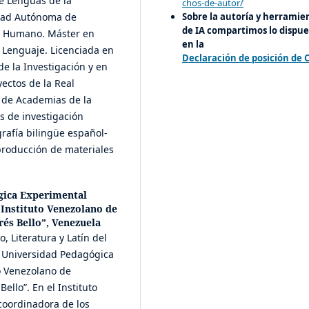
de Lenguas de la
chos-de-autor/
Sobre la autoría y herramie
idad Autónoma de
de IA compartimos lo dispue
o Humano. Máster en
en la
l Lenguaje. Licenciada en
Declaración de posición de 
e la Investigación y en
yectos de la Real
 de Academias de la
s de investigación
grafía bilingüe español-
producción de materiales
gica Experimental
 Instituto Venezolano de
rés Bello”, Venezuela
, Literatura y Latín del
a Universidad Pedagógica
to Venezolano de
Bello”. En el Instituto
coordinadora de los