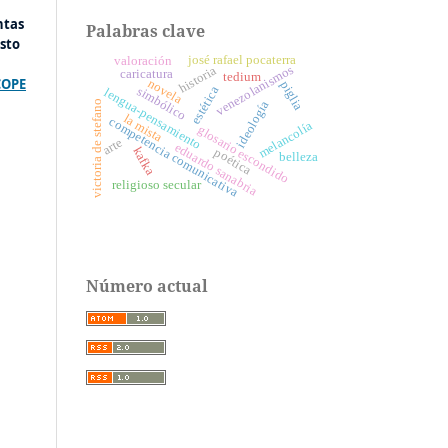
ntas
Palabras clave
sto
josé rafael pocaterra
valoración
venezolanismos
historia
caricatura
tedium
COPE
novela
piglia
estética
simbólico
lengua-pensamiento
victoria de stefano
ideología
la mista
competencia comunicativa
melancolía
glosario escondido
arte
eduardo sanabria
kafka
poética
belleza
religioso secular
Número actual