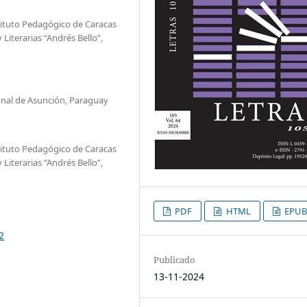
tituto Pedagógico de Caracas
 Literarias “Andrés Bello”,
nal de Asunción, Paraguay
tituto Pedagógico de Caracas
 Literarias “Andrés Bello”,
PDF
HTML
EPUB
2
Publicado
13-11-2024