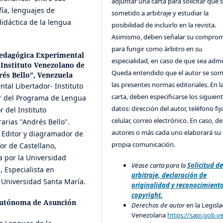
adjuntar una carta para solicitar que 
fía, lenguajes de
sometido a arbitraje y estudiar la
didáctica de la lengua
posibilidad de incluirlo en la revista.
Asimismo, deben señalar su compro
para fungir como árbitro en su
edagógica Experimental
especialidad, en caso de que sea admi
 Instituto Venezolano de
Queda entendido que el autor se som
rés Bello”, Venezuela
las presentes normas editoriales. En l
tal Libertador- Instituto
carta, deben especificarse los siguien
r del Programa de Lengua
datos: dirección del autor, teléfono fij
r del Instituto
celular, correo electrónico. En caso, d
rarias "Andrés Bello".
autores o más cada uno elaborará su
. Editor y diagramador de
propia comunicación.
or de Castellano,
a por la Universidad
Véase carta para la
Solicitud d
 Especialista en
arbitraje, declaración de
a Universidad Santa María.
originalidad y reconocimient
copyright.
Autónoma de Asunción
Derechos de autor
en la Legisla
Venezolana
https://sapi.gob.v