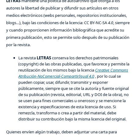
LETRAS
mantiene una política de autoarchivo que otorga a los
autores la libertad de publicar y difundir sus artículos en otros
medios electrónicos (webs personales, repositorios institucionales,
blogs…), bajo las condiciones de la licencia: CC BY-NC-SA
4.0
, siempre
y cuando proporcionen información bibliográfica que acredite su
primera publicación, esto se permite solo después de su publicación
por la revista.
La revista
LETRAS
conserva los derechos patrimoniales
(copyright) de las obras publicadas, que favorece y permite la
reutilización de los mismos bajo la licencia
Creative Commons
Atribución-NoComercial-CompartirIgual 4.0
, por lo cual se
pueden copiar, usar, difundir, transmitir y exponer
públicamente, siempre que se cite la autoría y fuente original
de su publicación (revista, editorial, URL y DOI de la obra), no
se usen para fines comerciales u onerosos y se mencione la
existencia y especificaciones de esta licencia de uso. Si
remezcla, transforma o crea a partir del material, debe
distribuir su contribución bajo la misma licencia del original.
Quienes envíen algún trabajo, deben adjuntar una carta para