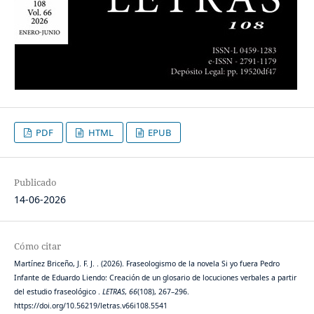
PDF
HTML
EPUB
Publicado
14-06-2026
Cómo citar
Martínez Briceño, J. F. J. . (2026). Fraseologismo de la novela Si yo fuera Pedro
Infante de Eduardo Liendo: Creación de un glosario de locuciones verbales a partir
del estudio fraseológico .
LETRAS
,
66
(108), 267–296.
https://doi.org/10.56219/letras.v66i108.5541