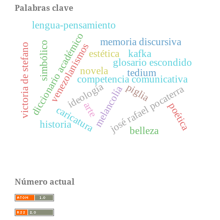
Palabras clave
lengua-pensamiento
diccionario académico
memoria discursiva
simbólico
venezolanismos
victoria de stefano
estética
kafka
glosario escondido
novela
tedium
competencia comunicativa
ideología
piglia
josé rafael pocaterra
melancolía
arte
poética
caricatura
historia
belleza
Número actual