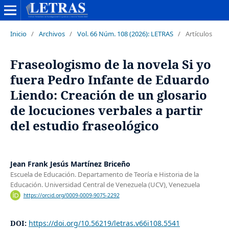
Inicio
/
Archivos
/
Vol. 66 Núm. 108 (2026): LETRAS
/
Artículos
Fraseologismo de la novela Si yo
fuera Pedro Infante de Eduardo
Liendo: Creación de un glosario
de locuciones verbales a partir
del estudio fraseológico
Jean Frank Jesús Martínez Briceño
Escuela de Educación. Departamento de Teoría e Historia de la
Educación. Universidad Central de Venezuela (UCV), Venezuela
https://orcid.org/0009-0009-9075-2292
DOI:
https://doi.org/10.56219/letras.v66i108.5541