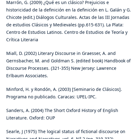
Marrón, G. (2009) ¿Qué es un clásico? Prejuicios e
historicidad de la definición en la definición en L. Galán y G.
Chicote (edit.) Diálogos Culturales. Actas de las III Jornadas
de estudios Clásicos y Medievales (pp.615-631). La Plata:
Centro de Estudios Latinos. Centro de Estudios de Teoría y
Crítica Literaria
Miall, D. (2002) Literary Discourse in Graesser, A. and
Gernsbacher, M. and Goldman S. (edited book) Handbook of
Discourse Processes. (321-355) New Jersey: Lawrence
Erlbaum Associates.
Minford, H. y Rondón, A. (2003) [Seminario de Clásicos].
Programa no publicado. Caracas: UPEL-IPC.
Sanders, A. (2004) The Short Oxford History of English
Literature. Oxford: OUP
Searle, J (1975) The logical status of fictional discourse on
Narratives and Narratives, vol. 6, N° 2 (pp. 319-332).