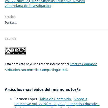
Vol. 22 Núm. 2 (2022): Sinopsis Educativa. Revista
venezolana de Investigación
Sección
Portada
Licencia
Esta obra está bajo una licencia internacional
Creative Commons
Atribución-NoComercial-CompartirIgual 4.0
.
Artículos más leídos del mismo autor/a
Carmen López,
Tabla de Contenido
,
Sinopsis
Educativa: Vol. 22 Núm. 2 (2022): Sinopsis Educativa.