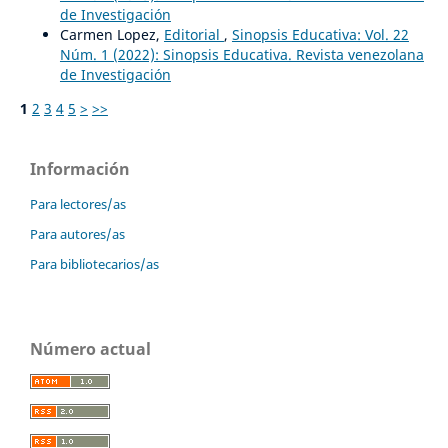
de Investigación
Carmen Lopez,
Editorial
,
Sinopsis Educativa: Vol. 22
Núm. 1 (2022): Sinopsis Educativa. Revista venezolana
de Investigación
1
2
3
4
5
>
>>
Información
Para lectores/as
Para autores/as
Para bibliotecarios/as
Número actual