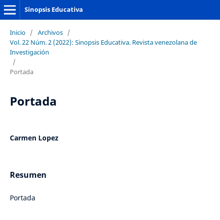
Sinopsis Educativa
Inicio
/
Archivos
/
Vol. 22 Núm. 2 (2022): Sinopsis Educativa. Revista venezolana de
Investigación
/
Portada
Portada
Carmen Lopez
Resumen
Portada