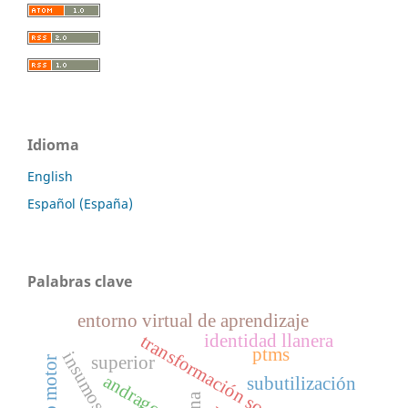
Idioma
English
Español (España)
Palabras clave
entorno virtual de aprendizaje
identidad llanera
transformación socioeducativa
ptms
superior
andragogía
subutilización