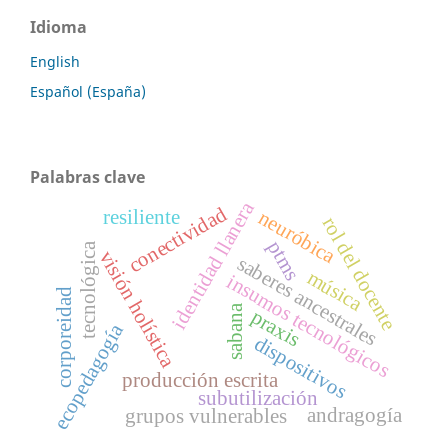
Idioma
English
Español (España)
Palabras clave
identidad llanera
conectividad
neuróbica
resiliente
rol del docente
ptms
tecnológica
visión holística
saberes ancestrales
música
insumos tecnológicos
corporeidad
sabana
praxis
ecopedagogía
dispositivos
producción escrita
subutilización
andragogía
grupos vulnerables