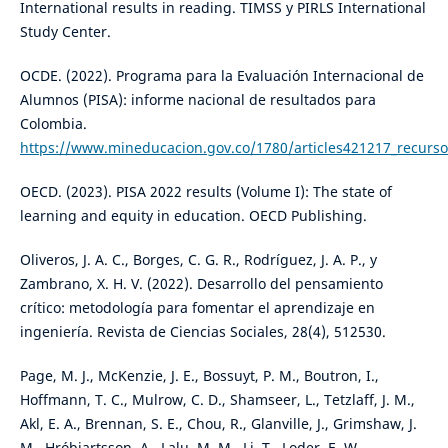
International results in reading. TIMSS y PIRLS International
Study Center.
OCDE. (2022). Programa para la Evaluación Internacional de
Alumnos (PISA): informe nacional de resultados para
Colombia.
https://www.mineducacion.gov.co/1780/articles421217_recurso
OECD. (2023). PISA 2022 results (Volume I): The state of
learning and equity in education. OECD Publishing.
Oliveros, J. A. C., Borges, C. G. R., Rodríguez, J. A. P., y
Zambrano, X. H. V. (2022). Desarrollo del pensamiento
crítico: metodología para fomentar el aprendizaje en
ingeniería. Revista de Ciencias Sociales, 28(4), 512530.
Page, M. J., McKenzie, J. E., Bossuyt, P. M., Boutron, I.,
Hoffmann, T. C., Mulrow, C. D., Shamseer, L., Tetzlaff, J. M.,
Akl, E. A., Brennan, S. E., Chou, R., Glanville, J., Grimshaw, J.
M., Hróbjartsson, A., Lalu, M. M., Li, T., Loder, E. W.,