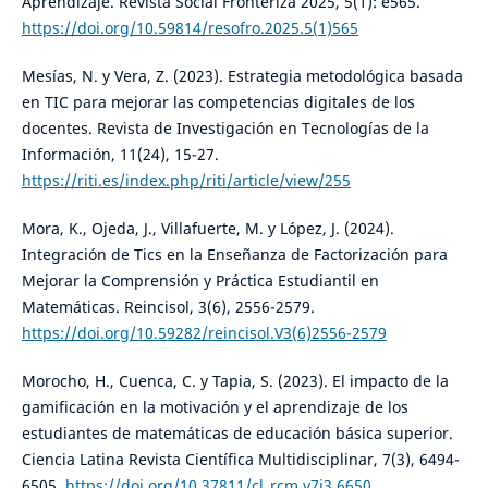
Aprendizaje. Revista Social Fronteriza 2025, 5(1): e565.
https://doi.org/10.59814/resofro.2025.5(1)565
Mesías, N. y Vera, Z. (2023). Estrategia metodológica basada
en TIC para mejorar las competencias digitales de los
docentes. Revista de Investigación en Tecnologías de la
Información, 11(24), 15-27.
https://riti.es/index.php/riti/article/view/255
Mora, K., Ojeda, J., Villafuerte, M. y López, J. (2024).
Integración de Tics en la Enseñanza de Factorización para
Mejorar la Comprensión y Práctica Estudiantil en
Matemáticas. Reincisol, 3(6), 2556-2579.
https://doi.org/10.59282/reincisol.V3(6)2556-2579
Morocho, H., Cuenca, C. y Tapia, S. (2023). El impacto de la
gamificación en la motivación y el aprendizaje de los
estudiantes de matemáticas de educación básica superior.
Ciencia Latina Revista Científica Multidisciplinar, 7(3), 6494-
6505.
https://doi.org/10.37811/cl_rcm.v7i3.6650