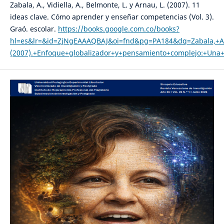
Zabala, A., Vidiella, A., Belmonte, L. y Arnau, L. (2007). 11
ideas clave. Cómo aprender y enseñar competencias (Vol. 3).
Graó. escolar.
https://books.google.com.co/books?
hl=es&lr=&id=ZjNgEAAAQBAJ&oi=fnd&pg=PA184&dq=Zabala,+A
(2007).+Enfoque+globalizador+y+pensamiento+complejo:+Una