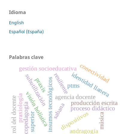
Idioma
English
Español (España)
Palabras clave
conectividad
gestión socioeducativa
identidad llanera
resiliente
subutilización
praxis
insumos tecnológicos
ptms
visión holística
praxiología
agencia docente
rol del docente
producción escrita
ecopedagogía
sabana
proceso didáctico
dispositivos
superior
música
andragogía