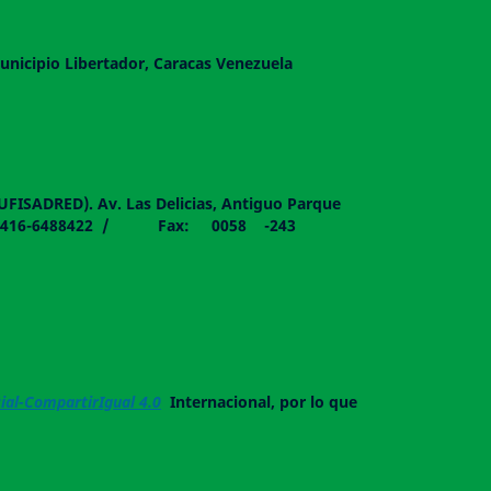
unicipio Libertador, Caracas Venezuela
DUFISADRED). Av. Las Delicias, Antiguo Parque
058 - 0416-6488422 / Fax: 0058 -243
al-CompartirIgual 4.0
Internacional, por lo que