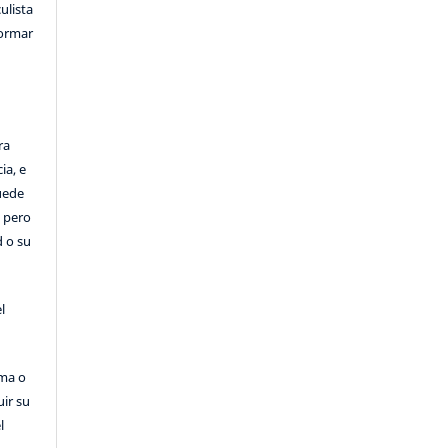
ulista
formar
ra
ia, e
Puede
, pero
d o su
l
rma o
uir su
l