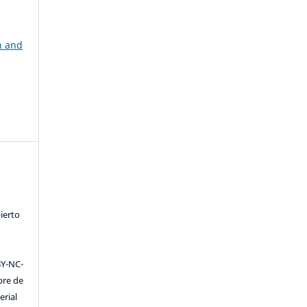
n and
ierto
Y-NC-
ibre de
erial