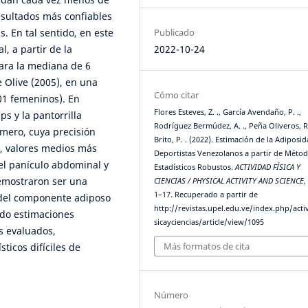
sultados más confiables
Publicado
s. En tal sentido, en este
2022-10-24
, a partir de la
para la mediana de 6
 Olive (2005), en una
Cómo citar
01 femeninos). En
Flores Esteves, Z. ., García Avendaño, P. .,
s y la pantorrilla
Rodríguez Bermúdez, A. ., Peña Oliveros, R
imero, cuya precisión
Brito, P. . (2022). Estimación de la Adiposi
e, valores medios más
Deportistas Venezolanos a partir de Méto
l panículo abdominal y
Estadísticos Robustos.
ACTIVIDAD FÍSICA Y
demostraron ser una
CIENCIAS / PHYSICAL ACTIVITY AND SCIENCE
1–17. Recuperado a partir de
n del componente adiposo
http://revistas.upel.edu.ve/index.php/acti
ndo estimaciones
sicayciencias/article/view/1095
as evaluados,
Más formatos de cita
ticos difíciles de
Número