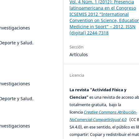
Vol. 4 Núm. 1 (2012): Presencia
latinoamericana en el Congreso
ICSEMIS 2012 “International
Convention on Science, Educatio
Medicine in Sport” – 2012. ISSN
Investigaciones
(digital) 2244-7318
eporte y Salud.
Sección
Artículos
Licencia
Investigaciones
La revista "Actividad Física y
Ciencias"
es una revista de acceso ab
eporte y Salud.
totalmente gratuita, bajo la
licencia
Creative Commons Atribución-
NoComercial-CompartirIgual 4.0
(CC B
Investigaciones
SA 4.0), en ese sentido, el público es l
compartir: Copiar y redistribuir el mat