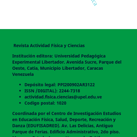
Revista Actividad Física y Ciencias
Institución editora: Universidad Pedagógica
Experimental Libertador. Avenida Sucre, Parque del
Oeste, Catia, Municipio Libertador, Caracas
Venezuela
Depósito legal: PPI200902AR3122
ISSN /DIGITAL): 2244-7318
actividad.fisica.ciencias@upel.edu.ve
Codigo postal: 1020
Coordinada por el Centro de Investigación Estudios
en Educación Física, Salud, Deporte, Recreación y
Danza (EDUFISADRED). Av. Las Delicias, Antiguo
Parque de Ferias. Edificio Administrativo, 2do piso.