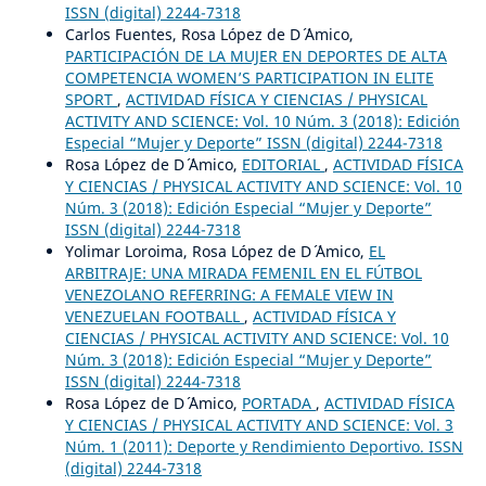
ISSN (digital) 2244-7318
Carlos Fuentes, Rosa López de D´ ´Amico,
PARTICIPACIÓN DE LA MUJER EN DEPORTES DE ALTA
COMPETENCIA WOMEN’S PARTICIPATION IN ELITE
SPORT
,
ACTIVIDAD FÍSICA Y CIENCIAS / PHYSICAL
ACTIVITY AND SCIENCE: Vol. 10 Núm. 3 (2018): Edición
Especial “Mujer y Deporte” ISSN (digital) 2244-7318
Rosa López de D´ ´Amico,
EDITORIAL
,
ACTIVIDAD FÍSICA
Y CIENCIAS / PHYSICAL ACTIVITY AND SCIENCE: Vol. 10
Núm. 3 (2018): Edición Especial “Mujer y Deporte”
ISSN (digital) 2244-7318
Yolimar Loroima, Rosa López de D´ ´Amico,
EL
ARBITRAJE: UNA MIRADA FEMENIL EN EL FÚTBOL
VENEZOLANO REFERRING: A FEMALE VIEW IN
VENEZUELAN FOOTBALL
,
ACTIVIDAD FÍSICA Y
CIENCIAS / PHYSICAL ACTIVITY AND SCIENCE: Vol. 10
Núm. 3 (2018): Edición Especial “Mujer y Deporte”
ISSN (digital) 2244-7318
Rosa López de D´ ´Amico,
PORTADA
,
ACTIVIDAD FÍSICA
Y CIENCIAS / PHYSICAL ACTIVITY AND SCIENCE: Vol. 3
Núm. 1 (2011): Deporte y Rendimiento Deportivo. ISSN
(digital) 2244-7318