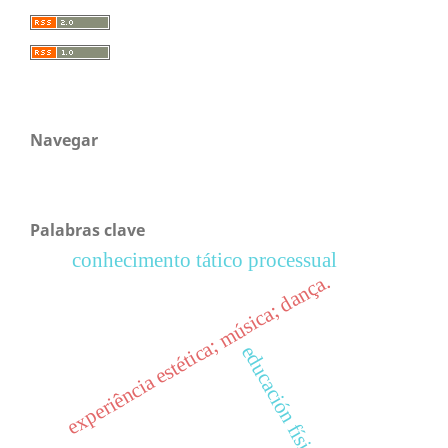
Navegar
Palabras clave
conhecimento tático processual
experiência estética; música; dança.
educación física