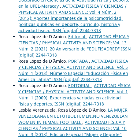
en la UPEL-Maracay
,
ACTIVIDAD FÍSICA Y CIENCIAS /
PHYSICAL ACTIVITY AND SCIENCE: Vol. 4 Núm. 2
(2012): Aportes importantes de la psicomotricidad,
políticas públicas en deporte, currículo, historia y
actividad física. ISSN (digital) 2244-7318
Rosa López de D´ ´Amico,
Editorial
,
ACTIVIDAD FÍSICA Y
CIENCIAS / PHYSICAL ACTIVITY AND SCIENCE: Vol. 13
Núm. 2 (2021): 20 Aniversario de "EDUFISADRED" ISSN
(digital) 2244-7318
Rosa López de D´ ´Amico,
PORTADA
,
ACTIVIDAD FÍSICA
Y CIENCIAS / PHYSICAL ACTIVITY AND SCIENCE: Vol. 5
Núm. 1 (2013): Número Especial "Educación Física en
América Latina" ISSN (digital) 2244-7318
Rosa López de D´ ´Amico,
EDITORIAL
,
ACTIVIDAD FÍSICA
Y CIENCIAS / PHYSICAL ACTIVITY AND SCIENCE: Vol. 1
Núm. 1 (2009): Experiencias variadas en actividad
física y deportes. ISSN (digital) 2244-7318
Lesbia Verenzuela, Rosa López de D´ ´Amico,
LA MUJER
VENEZOLANA EN EL FÚTBOL FEMENINO VENEZUELAN
WOMEN IN FEMALE FOOTBALL
,
ACTIVIDAD FÍSICA Y
CIENCIAS / PHYSICAL ACTIVITY AND SCIENCE: Vol. 10
Núm. 3 (2018): Edición Especial “Mujer y Deporte”