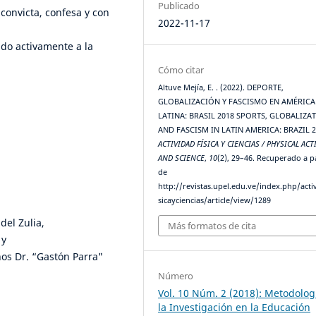
Publicado
 convicta, confesa y con
2022-11-17
ado activamente a la
Cómo citar
Altuve Mejía, E. . (2022). DEPORTE,
GLOBALIZACIÓN Y FASCISMO EN AMÉRICA
LATINA: BRASIL 2018 SPORTS, GLOBALIZA
AND FASCISM IN LATIN AMERICA: BRAZIL 2
ACTIVIDAD FÍSICA Y CIENCIAS / PHYSICAL ACT
AND SCIENCE
,
10
(2), 29–46. Recuperado a p
de
http://revistas.upel.edu.ve/index.php/acti
sicayciencias/article/view/1289
del Zulia,
Más formatos de cita
 y
os Dr. “Gastón Parra"
Número
Vol. 10 Núm. 2 (2018): Metodolog
la Investigación en la Educación