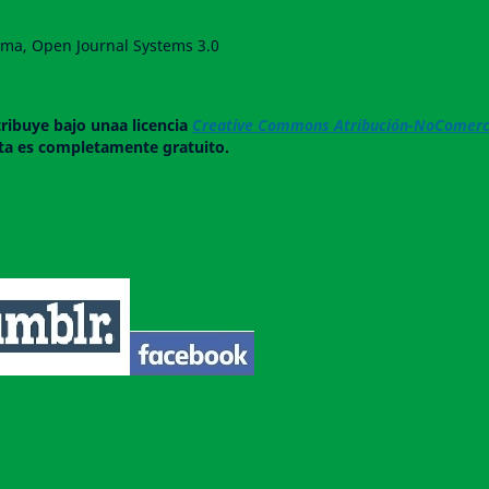
forma, Open Journal Systems 3.0
tribuye bajo unaa licencia
Creative Commons Atribución-NoComerci
ista es completamente gratuito.