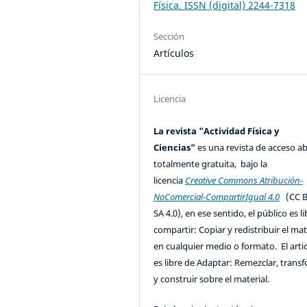
Física. ISSN (digital) 2244-7318
Sección
Artículos
Licencia
La revista "Actividad Física y
Ciencias"
es una revista de acceso ab
totalmente gratuita, bajo la
licencia
Creative Commons Atribución-
NoComercial-CompartirIgual 4.0
(CC B
SA 4.0), en ese sentido, el público es l
compartir: Copiar y redistribuir el mat
en cualquier medio o formato. El artic
es libre de Adaptar: Remezclar, trans
y construir sobre el material.