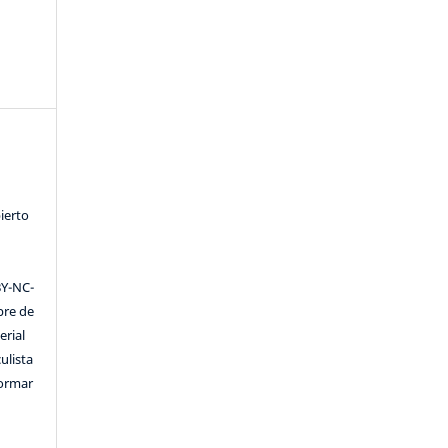
ierto
Y-NC-
ibre de
erial
ulista
formar