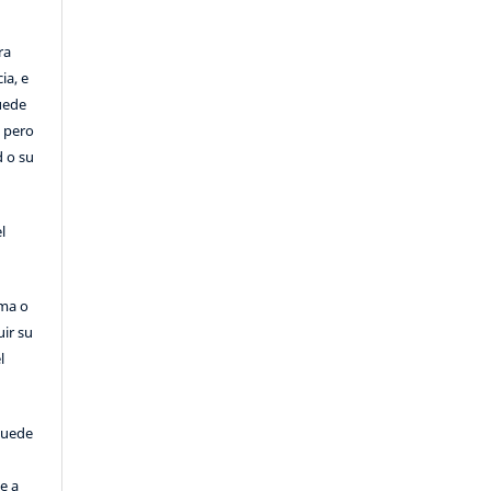
ra
ia, e
Puede
, pero
d o su
l
rma o
uir su
l
puede
e a