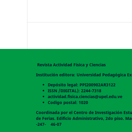
Revista Actividad Física y Ciencias
Institución editora: Universidad Pedagógica Ex
Depósito legal: PPI200902AR3122
ISSN /DIGITAL): 2244-7318
actividad.fisica.ciencias@upel.edu.ve
Codigo postal: 1020
Coordinada por el Centro de Investigación Estu
de Ferias. Edificio Administrativo, 2do
-247- 46-07