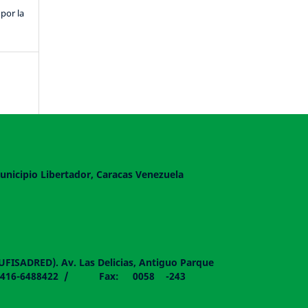
por la
unicipio Libertador, Caracas Venezuela
DUFISADRED). Av. Las Delicias, Antiguo Parque
058 - 0416-6488422 / Fax: 0058 -243