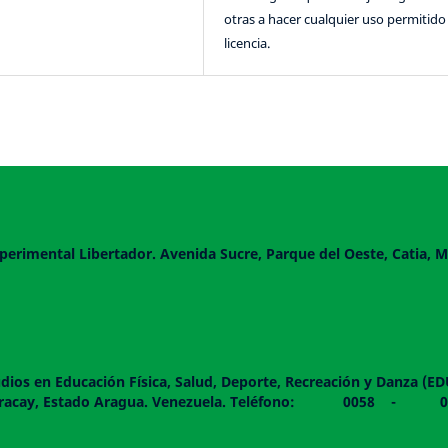
otras a hacer cualquier uso permitido 
licencia.
perimental Libertador. Avenida Sucre, Parque del Oeste, Catia, M
dios en Educación Física, Salud, Deporte, Recreación y Danza (E
 piso. Maracay, Estado Aragua. Venezuela. Teléfono: 0