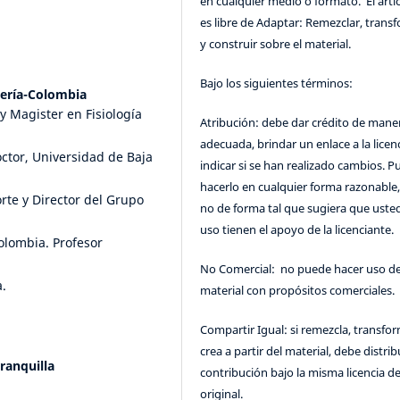
en cualquier medio o formato. El artic
es libre de Adaptar: Remezclar, trans
y construir sobre el material.
Bajo los siguientes términos:
ería-Colombia
y Magister en Fisiología
Atribución: debe dar crédito de mane
adecuada, brindar un enlace a la licenc
ctor, Universidad de Baja
indicar si se han realizado cambios. 
hacerlo en cualquier forma razonable
rte y Director del Grupo
no de forma tal que sugiera que uste
uso tienen el apoyo de la licenciante.
olombia. Profesor
No Comercial: no puede hacer uso de
.
material con propósitos comerciales.
Compartir Igual: si remezcla, transfo
crea a partir del material, debe distrib
ranquilla
contribución bajo la misma licencia de
original.