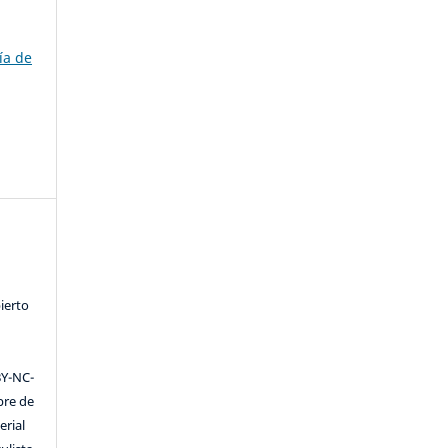
ía de
ierto
Y-NC-
ibre de
erial