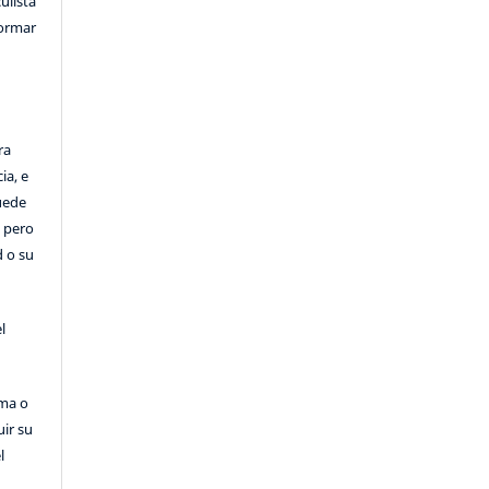
ulista
formar
ra
ia, e
Puede
, pero
d o su
l
rma o
uir su
l