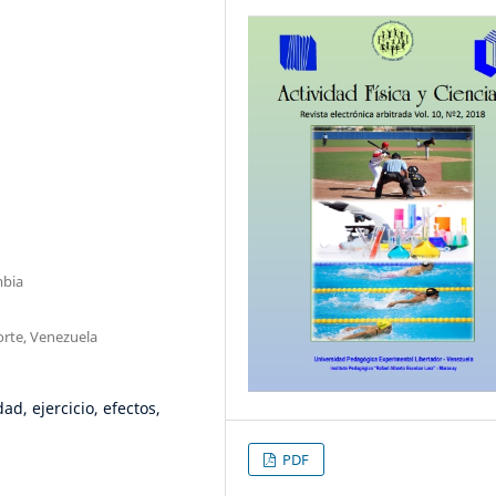
mbia
porte, Venezuela
d, ejercicio, efectos,
PDF