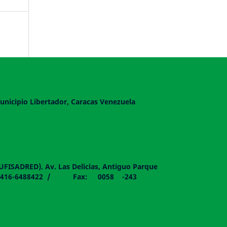
unicipio Libertador, Caracas Venezuela
DUFISADRED). Av. Las Delicias, Antiguo Parque
058 - 0416-6488422 / Fax: 0058 -243