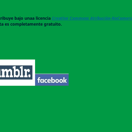
tribuye bajo unaa licencia
Creative Commons Atribución-NoComerci
ista es completamente gratuito.