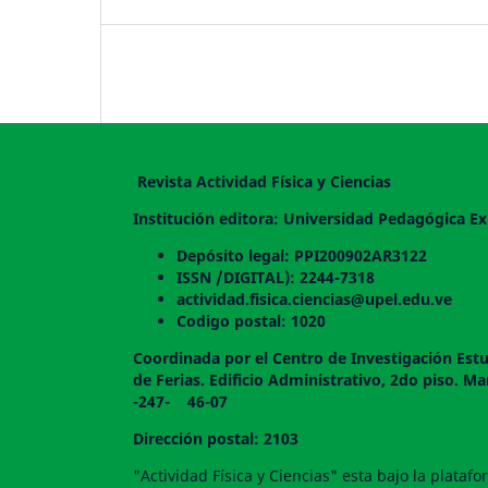
Revista Actividad Física y Ciencias
Institución editora: Universidad Pedagógica Ex
Depósito legal: PPI200902AR3122
ISSN /DIGITAL): 2244-7318
actividad.fisica.ciencias@upel.edu.ve
Codigo postal: 1020
Coordinada por el Centro de Investigación Estu
de Ferias. Edificio Administrativo, 2do
-247- 46-07
Dirección postal: 2103
"Actividad Física y Ciencias" esta bajo la plata