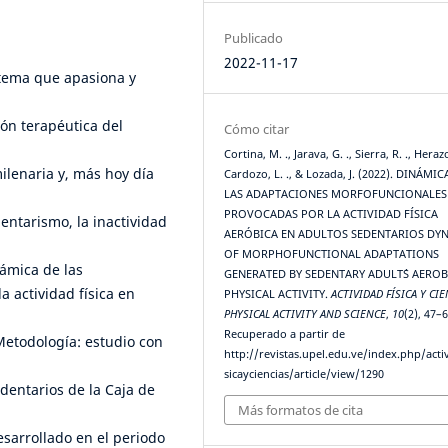
Publicado
2022-11-17
n tema que apasiona y
ión terapéutica del
Cómo citar
Cortina, M. ., Jarava, G. ., Sierra, R. ., Herazo
milenaria y, más hoy día
Cardozo, L. ., & Lozada, J. (2022). DINÁMIC
LAS ADAPTACIONES MORFOFUNCIONALES
PROVOCADAS POR LA ACTIVIDAD FÍSICA
entarismo, la inactividad
AERÓBICA EN ADULTOS SEDENTARIOS DY
OF MORPHOFUNCTIONAL ADAPTATIONS
námica de las
GENERATED BY SEDENTARY ADULT´S AEROB
 actividad física en
PHYSICAL ACTIVITY.
ACTIVIDAD FÍSICA Y CIE
PHYSICAL ACTIVITY AND SCIENCE
,
10
(2), 47–6
Recuperado a partir de
etodología: estudio con
http://revistas.upel.edu.ve/index.php/acti
sicayciencias/article/view/1290
edentarios de la Caja de
Más formatos de cita
sarrollado en el periodo