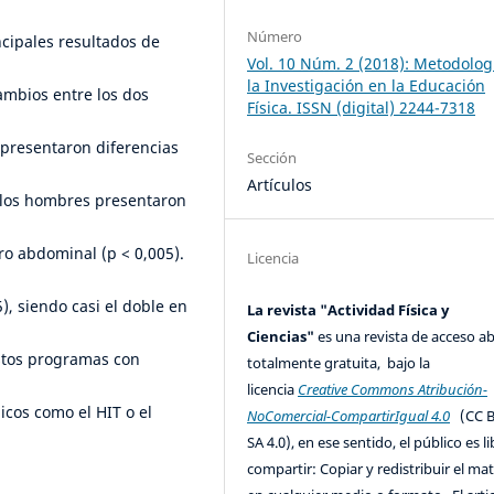
Número
ncipales resultados de
Vol. 10 Núm. 2 (2018): Metodolog
la Investigación en la Educación
ambios entre los dos
Física. ISSN (digital) 2244-7318
 presentaron diferencias
Sección
Artículos
e los hombres presentaron
ro abdominal (p < 0,005).
Licencia
), siendo casi el doble en
La revista "Actividad Física y
Ciencias"
es una revista de acceso ab
stos programas con
totalmente gratuita, bajo la
licencia
Creative Commons Atribución-
licos como el HIT o el
NoComercial-CompartirIgual 4.0
(CC B
SA 4.0), en ese sentido, el público es l
compartir: Copiar y redistribuir el mat