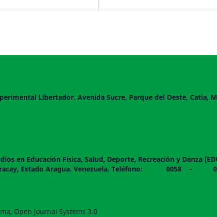
perimental Libertador. Avenida Sucre, Parque del Oeste, Catia, M
dios en Educación Física, Salud, Deporte, Recreación y Danza (E
 piso. Maracay, Estado Aragua. Venezuela. Teléfono: 0
forma, Open Journal Systems 3.0