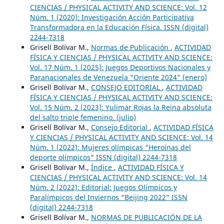
CIENCIAS / PHYSICAL ACTIVITY AND SCIENCE: Vol. 12
Núm. 1 (2020): Investigación Acción Participativa
Transformadora en la Educación Física. ISSN (digital)
2244-7318
Grisell Bolívar M.,
Normas de Publicación
,
ACTIVIDAD
FÍSICA Y CIENCIAS / PHYSICAL ACTIVITY AND SCIENCE:
Vol. 17 Núm. 1 (2025): Juegos Deportivos Nacionales y
Paranacionales de Venezuela "Oriente 2024" (enero)
Grisell Bolívar M.,
CONSEJO EDITORIAL
,
ACTIVIDAD
FÍSICA Y CIENCIAS / PHYSICAL ACTIVITY AND SCIENCE:
Vol. 15 Núm. 2 (2023): Yulimar Rojas la Reina absoluta
del salto triple femenino. (julio)
Grisell Bolívar M.,
Consejo Editorial
,
ACTIVIDAD FÍSICA
Y CIENCIAS / PHYSICAL ACTIVITY AND SCIENCE: Vol. 14
Núm. 1 (2022): Mujeres olímpicas "Heroínas del
deporte olímpicos" ISSN (digital) 2244-7318
Grisell Bolívar M.,
Índice
,
ACTIVIDAD FÍSICA Y
CIENCIAS / PHYSICAL ACTIVITY AND SCIENCE: Vol. 14
Núm. 2 (2022): Editorial: Juegos Olímpicos y
Paralímpicos del Inviernos “Beijing 2022” ISSN
(digital) 2244-7318
Grisell Bolívar M.,
NORMAS DE PUBLICACIÓN DE LA