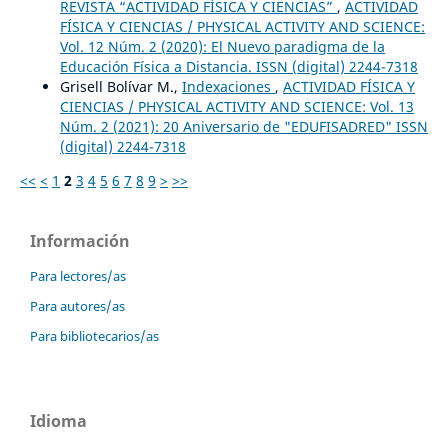
REVISTA “ACTIVIDAD FÍSICA Y CIENCIAS”
,
ACTIVIDAD
FÍSICA Y CIENCIAS / PHYSICAL ACTIVITY AND SCIENCE:
Vol. 12 Núm. 2 (2020): El Nuevo paradigma de la
Educación Física a Distancia. ISSN (digital) 2244-7318
Grisell Bolívar M.,
Indexaciones
,
ACTIVIDAD FÍSICA Y
CIENCIAS / PHYSICAL ACTIVITY AND SCIENCE: Vol. 13
Núm. 2 (2021): 20 Aniversario de "EDUFISADRED" ISSN
(digital) 2244-7318
<<
<
1
2
3
4
5
6
7
8
9
>
>>
Información
Para lectores/as
Para autores/as
Para bibliotecarios/as
Idioma