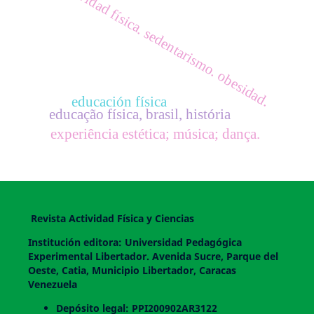
actividad física. sedentarismo. obesidad.
educación física
educação física, brasil, história
experiência estética; música; dança.
Revista Actividad Física y Ciencias
Institución editora: Universidad Pedagógica
Experimental Libertador. Avenida Sucre, Parque del
Oeste, Catia, Municipio Libertador, Caracas
Venezuela
Depósito legal: PPI200902AR3122