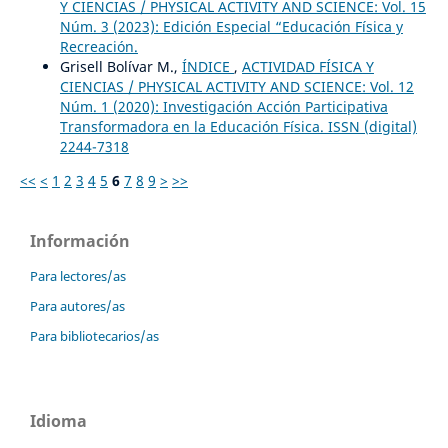
Y CIENCIAS / PHYSICAL ACTIVITY AND SCIENCE: Vol. 15
Núm. 3 (2023): Edición Especial “Educación Física y
Recreación.
Grisell Bolívar M.,
ÍNDICE
,
ACTIVIDAD FÍSICA Y
CIENCIAS / PHYSICAL ACTIVITY AND SCIENCE: Vol. 12
Núm. 1 (2020): Investigación Acción Participativa
Transformadora en la Educación Física. ISSN (digital)
2244-7318
<<
<
1
2
3
4
5
6
7
8
9
>
>>
Información
Para lectores/as
Para autores/as
Para bibliotecarios/as
Idioma