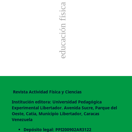
educación física
Revista Actividad Física y Ciencias
Institución editora: Universidad Pedagógica
Experimental Libertador. Avenida Sucre, Parque del
Oeste, Catia, Municipio Libertador, Caracas
Venezuela
Depósito legal: PPI200902AR3122