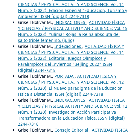
CIENCIAS / PHYSICAL ACTIVITY AND SCIENCE: Vol. 14
Núm. 3 (2022): Edición Especial "Educación, Turísmo y
Ambiente" ISSN (digital) 2244-7318
Grisell Bolívar M.,
INDEXACIONES
,
ACTIVIDAD FÍSICA
Y CIENCIAS / PHYSICAL ACTIVITY AND SCIENCE: Vol. 15
Núm. 2 (2023): Yulimar Rojas la Reina absoluta del
salto triple femenino. (julio)
Grisell Bolívar M.,
Indexaciones
,
ACTIVIDAD FÍSICA Y
CIENCIAS / PHYSICAL ACTIVITY AND SCIENCE: Vol. 14
Núm. 2 (2022): Editorial: Juegos Olímpicos y
Paralímpicos del Inviernos “Beijing 2022” ISSN
(digital) 2244-7318
Grisell Bolívar M.,
PORTADA
,
ACTIVIDAD FÍSICA Y
CIENCIAS / PHYSICAL ACTIVITY AND SCIENCE: Vol. 12
Núm. 2 (2020): El Nuevo paradigma de la Educación
Física a Distancia. ISSN (digital) 2244-7318
Grisell Bolívar M.,
INDEXACIONES
,
ACTIVIDAD FÍSICA
Y CIENCIAS / PHYSICAL ACTIVITY AND SCIENCE: Vol. 12
Núm. 1 (2020): Investigación Acción Participativa
Transformadora en la Educación Física. ISSN (digital)
2244-7318
Grisell Bolívar M.,
Consejo Editorial
,
ACTIVIDAD FÍSICA