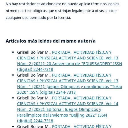
No hay restricciones adicionales: no puede aplicar términos legales
ni medidas tecnológicas que restrinjan legalmente a otras a hacer
cualquier uso permitido por la licencia.
Artículos más leídos del mismo autor/a
Grisell Bolívar M.,
PORTADA
,
ACTIVIDAD FÍSICA Y
CIENCIAS / PHYSICAL ACTIVITY AND SCIENCE: Vol. 13
Núm. 2 (2021): 20 Aniversario de "EDUFISADRED" ISSN
(digital) 2244-7318
Grisell Bolívar M.,
PORTADA
,
ACTIVIDAD FÍSICA Y
CIENCIAS / PHYSICAL ACTIVITY AND SCIENCE: Vol. 13
Núm. 1 (2021): Juegos Olímpicos y paralímpicos "Tokio
2020" ISSN (digital) 2244-7318
Grisell Bolívar M.,
PORTADA
,
ACTIVIDAD FÍSICA Y
CIENCIAS / PHYSICAL ACTIVITY AND SCIENCE: Vol. 14
Núm. 2 (2022): Editorial: Juegos Olímpicos y
Paralímpicos del Inviernos “Beijing 2022” ISSN
(digital) 2244-7318
Grisell Bolívar M.,
PORTADA
,
ACTIVIDAD FÍSICA Y