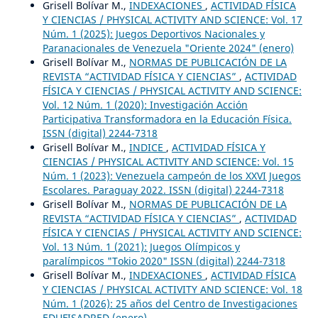
Grisell Bolívar M.,
INDEXACIONES
,
ACTIVIDAD FÍSICA
Y CIENCIAS / PHYSICAL ACTIVITY AND SCIENCE: Vol. 17
Núm. 1 (2025): Juegos Deportivos Nacionales y
Paranacionales de Venezuela "Oriente 2024" (enero)
Grisell Bolívar M.,
NORMAS DE PUBLICACIÓN DE LA
REVISTA “ACTIVIDAD FÍSICA Y CIENCIAS”
,
ACTIVIDAD
FÍSICA Y CIENCIAS / PHYSICAL ACTIVITY AND SCIENCE:
Vol. 12 Núm. 1 (2020): Investigación Acción
Participativa Transformadora en la Educación Física.
ISSN (digital) 2244-7318
Grisell Bolívar M.,
INDICE
,
ACTIVIDAD FÍSICA Y
CIENCIAS / PHYSICAL ACTIVITY AND SCIENCE: Vol. 15
Núm. 1 (2023): Venezuela campeón de los XXVI Juegos
Escolares. Paraguay 2022. ISSN (digital) 2244-7318
Grisell Bolívar M.,
NORMAS DE PUBLICACIÓN DE LA
REVISTA “ACTIVIDAD FÍSICA Y CIENCIAS”
,
ACTIVIDAD
FÍSICA Y CIENCIAS / PHYSICAL ACTIVITY AND SCIENCE:
Vol. 13 Núm. 1 (2021): Juegos Olímpicos y
paralímpicos "Tokio 2020" ISSN (digital) 2244-7318
Grisell Bolívar M.,
INDEXACIONES
,
ACTIVIDAD FÍSICA
Y CIENCIAS / PHYSICAL ACTIVITY AND SCIENCE: Vol. 18
Núm. 1 (2026): 25 años del Centro de Investigaciones
EDUFISADRED (enero)